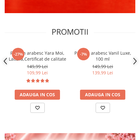
PROMOTII
Parfum arabesc Yara Moi,
Parfum arabesc Vanil Luxe,
-27%
-7%
Lattafa,Certificat de calitate
100 ml
149,99 Lei
149,99 Lei
109,99 Lei
139,99 Lei
ADAUGA IN COS
ADAUGA IN COS