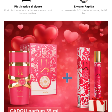
Plati rapide si sigure
Livrare Rapida
Poti plati ramburs la livrare sau cu card
In termen de 1-2 zile lucratoare, 14.99
bancar online.
Ron