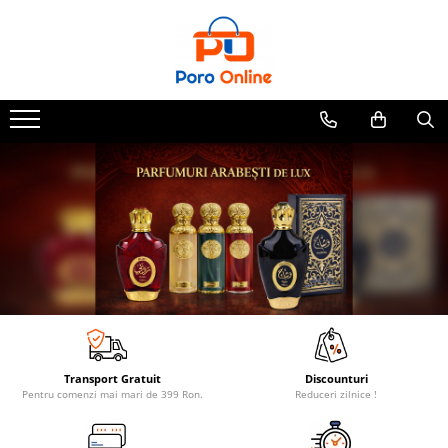
Parfum
Clone
Parfum Barbati
Parfum Femei
Parfum Unisex
Parfumuri Arabesti
Set Parfum
Transport Gratuit
Discounturi
Pentru comenzi mai mari de 399 Ron.
Reduceri zilnice !