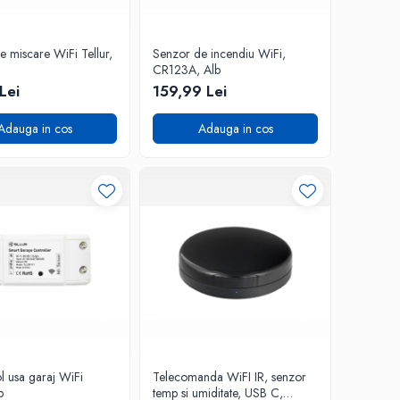
 miscare WiFi Tellur,
Senzor de incendiu WiFi,
CR123A, Alb
Lei
159,99 Lei
Adauga in cos
Adauga in cos
ol usa garaj WiFi
Telecomanda WiFI IR, senzor
b
temp si umiditate, USB C,