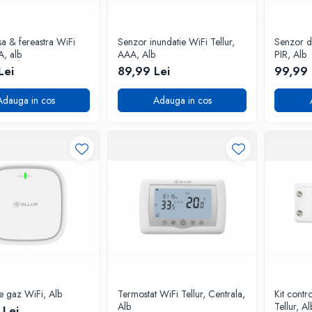
a & fereastra WiFi
Senzor inundatie WiFi Tellur,
Senzor de
A, alb
AAA, Alb
PIR, Alb
Lei
89,99 Lei
99,99 
Adauga in cos
Adauga in cos
e gaz WiFi, Alb
Termostat WiFi Tellur, Centrala,
Kit contr
Alb
Tellur, Al
 Lei