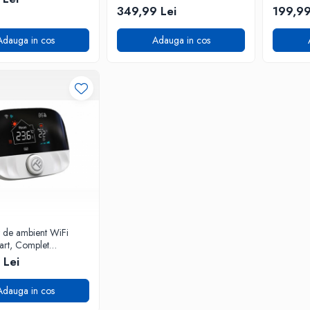
349,99 Lei
199,99
Adauga in cos
Adauga in cos
 de ambient WiFi
art, Complet
zabil, Control vocal
 Lei
Adauga in cos