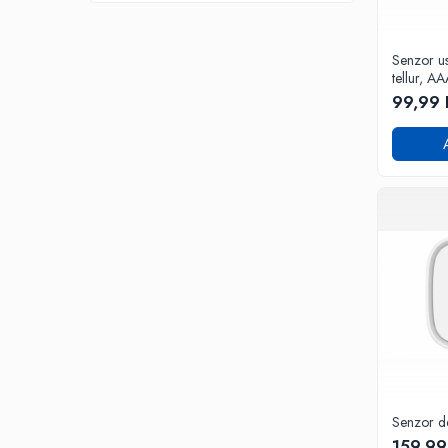
Senzor us
tellur, AA
99,99 
Senzor d
159,99