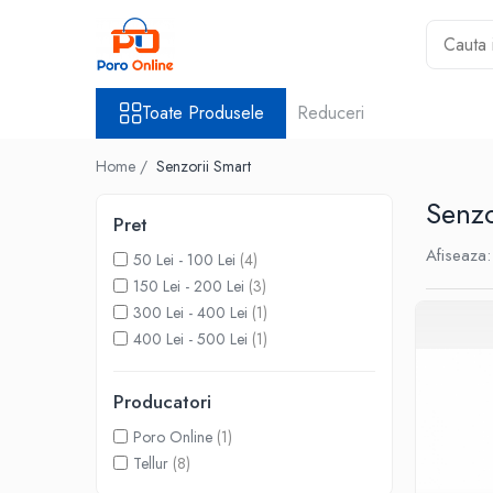
Toate Produsele
Toate Produsele
Reduceri
Al Absar
Parfum
Home /
Senzorii Smart
Clone
Senzo
Parfum Barbati
Pret
Parfum Femei
Afiseaza:
50 Lei - 100 Lei
(4)
Parfum Unisex
150 Lei - 200 Lei
(3)
Parfumuri Arabesti
300 Lei - 400 Lei
(1)
400 Lei - 500 Lei
(1)
Set Parfum
Parfum tip fiola
Producatori
Poro Online
(1)
Tellur
(8)