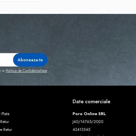
e in
Politica de Confidentialitate
Date comerciale
 Plata
Poro Online SRL
 Retur
J40/16765/2020
e Retur
43413345