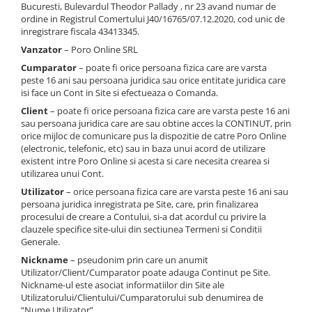
Bucuresti, Bulevardul Theodor Pallady , nr 23 avand numar de
ordine in Registrul Comertului J40/16765/07.12.2020, cod unic de
inregistrare fiscala 43413345.
Vanzator
– Poro Online SRL
Cumparator
– poate fi orice persoana fizica care are varsta
peste 16 ani sau persoana juridica sau orice entitate juridica care
isi face un Cont in Site si efectueaza o Comanda.
Client
– poate fi orice persoana fizica care are varsta peste 16 ani
sau persoana juridica care are sau obtine acces la CONTINUT, prin
orice mijloc de comunicare pus la dispozitie de catre Poro Online
(electronic, telefonic, etc) sau in baza unui acord de utilizare
existent intre Poro Online si acesta si care necesita crearea si
utilizarea unui Cont.
Utilizator
– orice persoana fizica care are varsta peste 16 ani sau
persoana juridica inregistrata pe Site, care, prin finalizarea
procesului de creare a Contului, si-a dat acordul cu privire la
clauzele specifice site-ului din sectiunea Termeni si Conditii
Generale.
Nickname
– pseudonim prin care un anumit
Utilizator/Client/Cumparator poate adauga Continut pe Site.
Nickname-ul este asociat informatiilor din Site ale
Utilizatorului/Clientului/Cumparatorului sub denumirea de
“Nume Utilizator”.