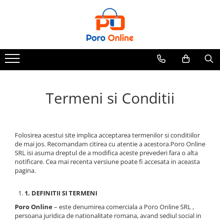
Toate Produsele
Al Absar
Parfum
Clone
Termeni si Conditii
Parfum Barbati
Parfum Femei
Parfum Unisex
Folosirea acestui site implica acceptarea termenilor si conditiilor
Parfumuri Arabesti
de mai jos. Recomandam citirea cu atentie a acestora.Poro Online
SRL isi asuma dreptul de a modifica aceste prevederi fara o alta
Set Parfum
notificare. Cea mai recenta versiune poate fi accesata in aceasta
Parfum tip fiola
pagina.
1. DEFINITII SI TERMENI
Poro Online
– este denumirea comerciala a Poro Online SRL ,
persoana juridica de nationalitate romana, avand sediul social in