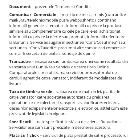
Document
– prezentele Termene si Conditii.
Comunicari Comerciale
– orice tip de mesaj trimis (cum ar fi: e-
mail/SMS/telefonic/mobile push/webpush/etc.) continand
informatii generale si tematice, informatii cu privire la produse
similare sau complementare cu cele pe care le-ati achizitionat,
informatii cu privire la oferte sau promotii, informatii referitoare
la Bunuri si Servicii adaugate in sectiunea “Cont/Cosul meu” sau
sectiunea “Cont/Favorite” precum si alte comunicari comerciale
cum ar fi cercetari de piata si sondaje de opinie.
Tranzactie
– incasarea sau rambursarea unei sume rezultata din
vanzarea unui Bun si/sau Serviciu de catre Poro Online,
Cumparatorului, prin utilizarea serviciilor procesatorului de
carduri agreat de catre Vanzator, indiferent de modalitatea de
livrare.
Taxa de timbru verde
– valoarea exprimata in lei, platita de
catre Vanzator catre societatea autorizata cu preluarea
operatiunilor de colectare, transport si valorificare/reciclare a
deseurilor echipamentelor electrice si electronice, astfel cum este
prevazut de legislatia in vigoare.
Specificatii
– toate specificatiile si/sau descrierile Bunurilor si
Serviciilor asa cum sunt precizate in descrierea acestora.
Plata cu 1 click
– serviciul de plata prestat de catre procesatorul