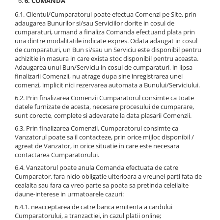
6. COMANDA
6.1. Clientul/Cumparatorul poate efectua Comenzi pe Site, prin
adaugarea Bunurilor si/sau Serviciilor dorite in cosul de
cumparaturi, urmand a finaliza Comanda efectuand plata prin
una dintre modalitatile indicate expres. Odata adaugat in cosul
de cumparaturi, un Bun si/sau un Serviciu este disponibil pentru
achizitie in masura in care exista stoc disponibil pentru aceasta.
Adaugarea unui Bun/Serviciu in cosul de cumparaturi, in lipsa
finalizarii Comenzii, nu atrage dupa sine inregistrarea unei
comenzi, implicit nici rezervarea automata a Bunului/Serviciului.
6.2. Prin finalizarea Comenzii Cumparatorul consimte ca toate
datele furnizate de acesta, necesare procesului de cumparare,
sunt corecte, complete si adevarate la data plasarii Comenzii.
6.3. Prin finalizarea Comenzii, Cumparatorul consimte ca
Vanzatorul poate sa il contacteze, prin orice mijloc disponibil /
agreat de Vanzator, in orice situatie in care este necesara
contactarea Cumparatorului.
6.4. Vanzatorul poate anula Comanda efectuata de catre
Cumparator, fara nicio obligatie ulterioara a vreunei parti fata de
cealalta sau fara ca vreo parte sa poata sa pretinda celeilalte
daune-interese in urmatoarele cazuri:
6.4.1. neacceptarea de catre banca emitenta a cardului
Cumparatorului, a tranzactiei, in cazul platii online;