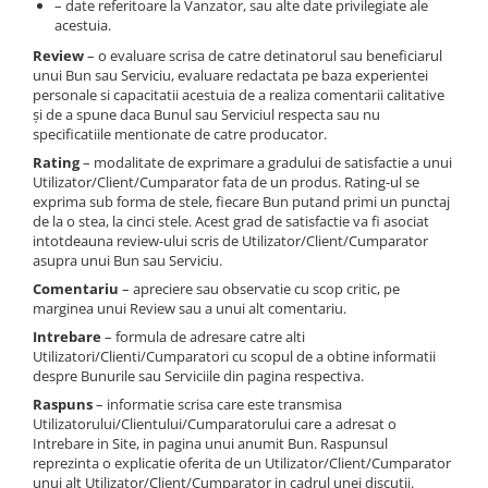
– date referitoare la Vanzator, sau alte date privilegiate ale
acestuia.
Review
– o evaluare scrisa de catre detinatorul sau beneficiarul
unui Bun sau Serviciu, evaluare redactata pe baza experientei
personale si capacitatii acestuia de a realiza comentarii calitative
și de a spune daca Bunul sau Serviciul respecta sau nu
specificatiile mentionate de catre producator.
Rating
– modalitate de exprimare a gradului de satisfactie a unui
Utilizator/Client/Cumparator fata de un produs. Rating-ul se
exprima sub forma de stele, fiecare Bun putand primi un punctaj
de la o stea, la cinci stele. Acest grad de satisfactie va fi asociat
intotdeauna review-ului scris de Utilizator/Client/Cumparator
asupra unui Bun sau Serviciu.
Comentariu
– apreciere sau observatie cu scop critic, pe
marginea unui Review sau a unui alt comentariu.
Intrebare
– formula de adresare catre alti
Utilizatori/Clienti/Cumparatori cu scopul de a obtine informatii
despre Bunurile sau Serviciile din pagina respectiva.
Raspuns
– informatie scrisa care este transmisa
Utilizatorului/Clientului/Cumparatorului care a adresat o
Intrebare in Site, in pagina unui anumit Bun. Raspunsul
reprezinta o explicatie oferita de un Utilizator/Client/Cumparator
unui alt Utilizator/Client/Cumparator in cadrul unei discutii.