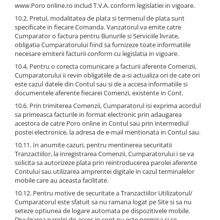
www.Poro online.ro includ T.V.A. conform legislatiei in vigoare.
10.2. Pretul, modalitatea de plata si termenul de plata sunt
specificate in fiecare Comanda. Vanzatorul va emite catre
Cumparator o factura pentru Bunurile si Serviciile livrate,
obligatia Cumparatorului fiind sa furnizeze toate informatiile
necesare emiterii facturii conform cu legislatia in vigoare.
10.4. Pentru o corecta comunicare a facturii aferente Comenzii,
Cumparatorului ii revin obligatiile de a-si actualiza ori de cate ori
este cazul datele din Contul sau si de a accesa informatiile si
documentele aferente fiecarei Comenzi, existente in Cont.
10.6. Prin trimiterea Comenzii, Cumparatorul isi exprima acordul
sa primeasca facturile in format electronic prin adaugarea
acestora de catre Poro online in Contul sau prin intermediul
postei electronice, la adresa de e-mail mentionata in Contul sau.
10.11. In anumite cazuri, pentru mentinerea securitatii
Tranzactiilor, la inregistrarea Comenzii, Cumparatorului i se va
solicita sa autorizeze plata prin reintroducerea parolei aferente
Contului sau utilizarea amprentei digitale in cazul terminalelor
mobile care au aceasta facilitate.
10.12. Pentru motive de securitate a Tranzactiilor Utilizatorul/
Cumparatorul este sfatuit sa nu ramana logat pe Site si sa nu
seteze optiunea de logare automata pe dispozitivele mobile.
Divulgarea parolei de acces in cont nu este permisa si se