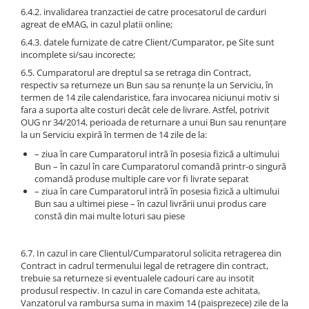
6.4.2. invalidarea tranzactiei de catre procesatorul de carduri
agreat de eMAG, in cazul platii online;
6.4.3. datele furnizate de catre Client/Cumparator, pe Site sunt
incomplete si/sau incorecte;
6.5. Cumparatorul are dreptul sa se retraga din Contract,
respectiv sa returneze un Bun sau sa renunțe la un Serviciu, în
termen de 14 zile calendaristice, fara invocarea niciunui motiv si
fara a suporta alte costuri decât cele de livrare. Astfel, potrivit
OUG nr 34/2014, perioada de returnare a unui Bun sau renunțare
la un Serviciu expiră în termen de 14 zile de la:
– ziua în care Cumparatorul intră în posesia fizică a ultimului
Bun – în cazul în care Cumparatorul comandă printr-o singură
comandă produse multiple care vor fi livrate separat
– ziua în care Cumparatorul intră în posesia fizică a ultimului
Bun sau a ultimei piese – în cazul livrării unui produs care
constă din mai multe loturi sau piese
6.7. In cazul in care Clientul/Cumparatorul solicita retragerea din
Contract in cadrul termenului legal de retragere din contract,
trebuie sa returneze si eventualele cadouri care au insotit
produsul respectiv. In cazul in care Comanda este achitata,
Vanzatorul va rambursa suma in maxim 14 (paisprezece) zile de la