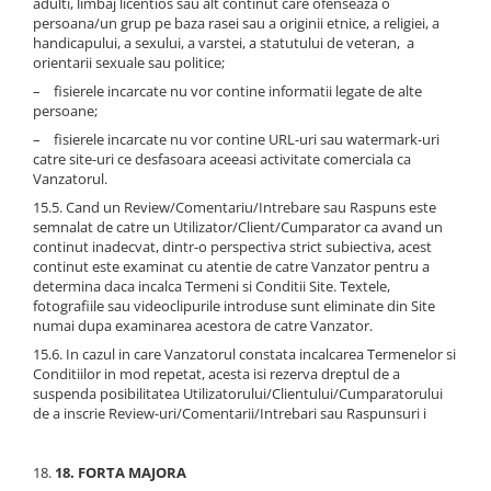
adulti, limbaj licentios sau alt continut care ofenseaza o
persoana/un grup pe baza rasei sau a originii etnice, a religiei, a
handicapului, a sexului, a varstei, a statutului de veteran, a
orientarii sexuale sau politice;
– fisierele incarcate nu vor contine informatii legate de alte
persoane;
– fisierele incarcate nu vor contine URL-uri sau watermark-uri
catre site-uri ce desfasoara aceeasi activitate comerciala ca
Vanzatorul.
15.5. Cand un Review/Comentariu/Intrebare sau Raspuns este
semnalat de catre un Utilizator/Client/Cumparator ca avand un
continut inadecvat, dintr-o perspectiva strict subiectiva, acest
continut este examinat cu atentie de catre Vanzator pentru a
determina daca incalca Termeni si Conditii Site. Textele,
fotografiile sau videoclipurile introduse sunt eliminate din Site
numai dupa examinarea acestora de catre Vanzator.
15.6. In cazul in care Vanzatorul constata incalcarea Termenelor si
Conditiilor in mod repetat, acesta isi rezerva dreptul de a
suspenda posibilitatea Utilizatorului/Clientului/Cumparatorului
de a inscrie Review-uri/Comentarii/Intrebari sau Raspunsuri i
18. FORTA MAJORA