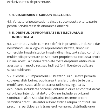
exclusiv cu titlu de prezentare.
4. CESIONAREA SI SUBCONTRACTAREA
4.1. Vanzatorul poate cesiona si/sau subcontracta o terta parte
pentru Servicii ce tin de onorarea Comenzii.
5. DREPTUL DE PROPRIETATE INTELECTUALA SI
INDUSTRIALA
5.1. Continutul, astfel cum este definit in preambul, incluzand dar
nelimitandu-se la logo-uri, reprezentari stilizate, simboluri
comerciale, imagini statice, imagini dinamice, text si/sau continut
multimedia prezentate pe Site, sunt proprietatea exclusiva aPoro
Online, acestuia fiindu-i rezervate toate drepturile obtinute in
acest sens in mod direct sau indirect (prin licente de utilizare
si/sau publicare).
5.2. Clientului/Cumparatorului/Utilizatorului nu ii este permisa
copierea, distribuirea, publicarea, transferul catre terte parti,
modificarea si/sau altfel alterarea, utilizarea, legarea la,
expunerea, includerea oricarui Continut in orice alt context decat
cel original intentionat dePoro Online, includerea oricarui
Continut in afara Site-ului, indepartarea insemnelor care
semnifica dreptul de autor al Poro Online asupra Continutului
precum si participarea la transferul, vanzarea, distributia unor