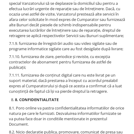
special Vanzatorului să se deplaseze la domiciliul său pentru a
efectua lucrări urgente de reparaţie sau de întreţinere. Dacă, cu
ocazia unei astfel de vizite, Vanzatorul prestează alte servicii în
afara celor solicitate în mod expres de Cumparator sau furnizează
alte Bunuri decât piesele de schimb indispensabile pentru
executarea lucrărilor de întreţinere sau de reparaţie, dreptul de
retragere se aplică respectivelor Servicii sau Bunuri suplimentare;
7.1.9. furnizarea de înregistrări audio sau video sigilate sau de
programe informatice sigilate care au fost desigilate după livrare;
7.1.10. furnizarea de ziare, periodice şi reviste, cu excepţia
contractelor de abonament pentru furnizarea de astfel de
publicaţii;
7.1.11. furnizarea de conţinut digital care nu este livrat pe un
suport material, dacă prestarea a început cu acordul prealabil
expres al Cumparatorului şi după ce acesta a confirmat că a luat
cunoştinţă de faptul că îşi va pierde dreptul la retragere.
8. CONFIDENTIALITATE
8.1. Poro online va pastra confidentialitatea informatiilor de orice
natura pe care le furnizati. Dezvaluirea informatiilor furnizate se
va putea face doar in conditiile mentionate in prezentul
Document.
8.2. Nicio declaratie publica, promovare, comunicat de presa sau