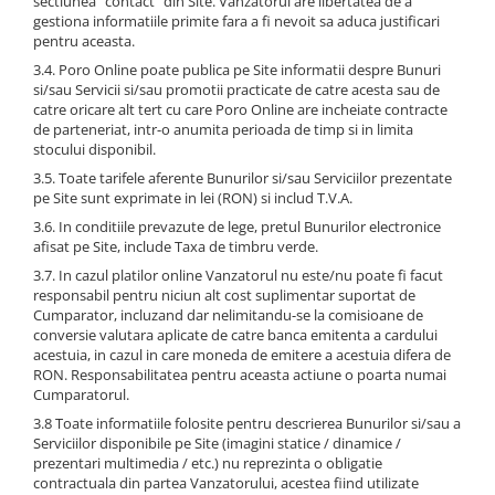
sectiunea “contact” din Site. Vanzatorul are libertatea de a
gestiona informatiile primite fara a fi nevoit sa aduca justificari
pentru aceasta.
3.4. Poro Online poate publica pe Site informatii despre Bunuri
si/sau Servicii si/sau promotii practicate de catre acesta sau de
catre oricare alt tert cu care Poro Online are incheiate contracte
de parteneriat, intr-o anumita perioada de timp si in limita
stocului disponibil.
3.5. Toate tarifele aferente Bunurilor si/sau Serviciilor prezentate
pe Site sunt exprimate in lei (RON) si includ T.V.A.
3.6. In conditiile prevazute de lege, pretul Bunurilor electronice
afisat pe Site, include Taxa de timbru verde.
3.7. In cazul platilor online Vanzatorul nu este/nu poate fi facut
responsabil pentru niciun alt cost suplimentar suportat de
Cumparator, incluzand dar nelimitandu-se la comisioane de
conversie valutara aplicate de catre banca emitenta a cardului
acestuia, in cazul in care moneda de emitere a acestuia difera de
RON. Responsabilitatea pentru aceasta actiune o poarta numai
Cumparatorul.
3.8 Toate informatiile folosite pentru descrierea Bunurilor si/sau a
Serviciilor disponibile pe Site (imagini statice / dinamice /
prezentari multimedia / etc.) nu reprezinta o obligatie
contractuala din partea Vanzatorului, acestea fiind utilizate