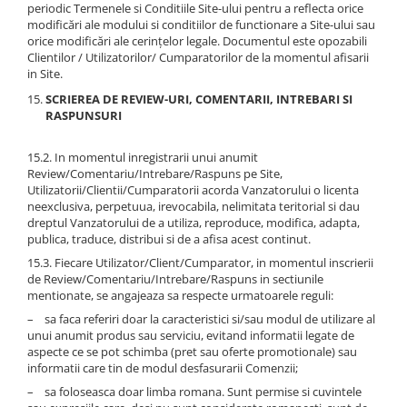
periodic Termenele si Conditiile Site-ului pentru a reflecta orice
modificări ale modului si conditiilor de functionare a Site-ului sau
orice modificări ale cerințelor legale. Documentul este opozabili
Clientilor / Utilizatorilor/ Cumparatorilor de la momentul afisarii
in Site.
SCRIEREA DE REVIEW-URI, COMENTARII, INTREBARI SI
RASPUNSURI
15.2. In momentul inregistrarii unui anumit
Review/Comentariu/Intrebare/Raspuns pe Site,
Utilizatorii/Clientii/Cumparatorii acorda Vanzatorului o licenta
neexclusiva, perpetuua, irevocabila, nelimitata teritorial si dau
dreptul Vanzatorului de a utiliza, reproduce, modifica, adapta,
publica, traduce, distribui si de a afisa acest continut.
15.3. Fiecare Utilizator/Client/Cumparator, in momentul inscrierii
de Review/Comentariu/Intrebare/Raspuns in sectiunile
mentionate, se angajeaza sa respecte urmatoarele reguli:
– sa faca referiri doar la caracteristici si/sau modul de utilizare al
unui anumit produs sau serviciu, evitand informatii legate de
aspecte ce se pot schimba (pret sau oferte promotionale) sau
informatii care tin de modul desfasurarii Comenzii;
– sa foloseasca doar limba romana. Sunt permise si cuvintele