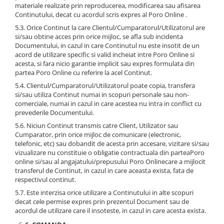
materiale realizate prin reproducerea, modificarea sau afisarea
Continutului, decat cu acordul scris expres al Poro Online .
5.3. Orice Continut la care Clientul/Cumparatorul/Utilizatorul are
si/sau obtine acces prin orice mijloc, se afla sub incidenta
Documentului, in cazul in care Continutul nu este insotit de un
acord de utilizare specific si valid incheiat intre Poro Online si
acesta, si fara nicio garantie implicit sau expres formulata din
partea Poro Online cu referire la acel Continut.
5.4. Clientul/Cumparatorul/Utilizatorul poate copia, transfera
si/sau utiliza Continut numai in scopuri personale sau non-
comerciale, numai in cazul in care acestea nu intra in conflict cu
prevederile Documentului.
5.6. Niciun Continut transmis catre Client, Utilizator sau
Cumparator, prin orice mijloc de comunicare (electronic,
telefonic, etc) sau dobandit de acesta prin accesare, vizitare si/sau
vizualizare nu constituie o obligatie contractuala din parteaPoro
online si/sau al angajatului/prepusului Poro Onlinecare a mijlocit
transferul de Continut, in cazul in care aceasta exista, fata de
respectivul continut.
5.7. Este interzisa orice utilizare a Continutului in alte scopuri
decat cele permise expres prin prezentul Document sau de
acordul de utilizare care il insoteste, in cazul in care acesta exista.