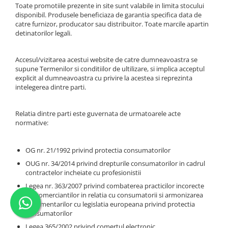
Toate promotiile prezente in site sunt valabile in limita stocului
disponibil. Produsele beneficiaza de garantia specifica data de
catre furnizor, producator sau distribuitor. Toate marcile apartin
detinatorilor legali.
Accesul/vizitarea acestui website de catre dumneavoastra se
supune Termenilor si conditiilor de ultilizare, si implica acceptul
explicit al dumneavoastra cu privire la acestea si reprezinta
intelegerea dintre parti.
Relatia dintre parti este guvernata de urmatoarele acte
normative:
OG nr. 21/1992 privind protectia consumatorilor
OUG nr. 34/2014 privind drepturile consumatorilor in cadrul
contractelor incheiate cu profesionistii
Legea nr. 363/2007 privind combaterea practicilor incorecte
ale comerciantilor in relatia cu consumatorii si armonizarea
reglementarilor cu legislatia europeana privind protectia
consumatorilor
Legea 365/2002 privind comertul electronic