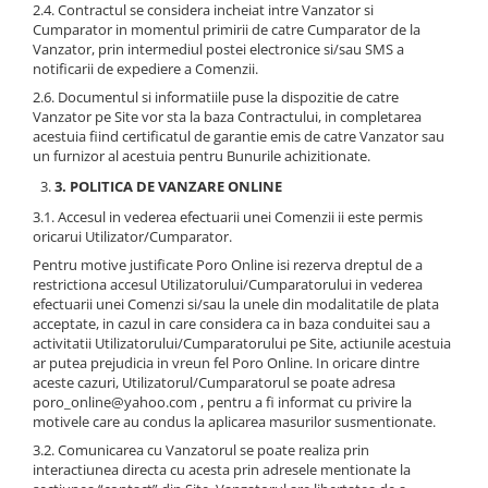
2.4. Contractul se considera incheiat intre Vanzator si
Cumparator in momentul primirii de catre Cumparator de la
Vanzator, prin intermediul postei electronice si/sau SMS a
notificarii de expediere a Comenzii.
2.6. Documentul si informatiile puse la dispozitie de catre
Vanzator pe Site vor sta la baza Contractului, in completarea
acestuia fiind certificatul de garantie emis de catre Vanzator sau
un furnizor al acestuia pentru Bunurile achizitionate.
3. POLITICA DE VANZARE ONLINE
3.1. Accesul in vederea efectuarii unei Comenzii ii este permis
oricarui Utilizator/Cumparator.
Pentru motive justificate Poro Online isi rezerva dreptul de a
restrictiona accesul Utilizatorului/Cumparatorului in vederea
efectuarii unei Comenzi si/sau la unele din modalitatile de plata
acceptate, in cazul in care considera ca in baza conduitei sau a
activitatii Utilizatorului/Cumparatorului pe Site, actiunile acestuia
ar putea prejudicia in vreun fel Poro Online. In oricare dintre
aceste cazuri, Utilizatorul/Cumparatorul se poate adresa
poro_online@yahoo.com , pentru a fi informat cu privire la
motivele care au condus la aplicarea masurilor susmentionate.
3.2. Comunicarea cu Vanzatorul se poate realiza prin
interactiunea directa cu acesta prin adresele mentionate la