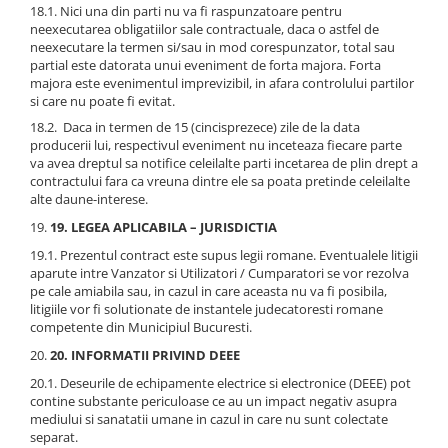
18.1. Nici una din parti nu va fi raspunzatoare pentru
neexecutarea obligatiilor sale contractuale, daca o astfel de
neexecutare la termen si/sau in mod corespunzator, total sau
partial este datorata unui eveniment de forta majora. Forta
majora este evenimentul imprevizibil, in afara controlului partilor
si care nu poate fi evitat.
18.2. Daca in termen de 15 (cincisprezece) zile de la data
producerii lui, respectivul eveniment nu inceteaza fiecare parte
va avea dreptul sa notifice celeilalte parti incetarea de plin drept a
contractului fara ca vreuna dintre ele sa poata pretinde celeilalte
alte daune-interese.
19. LEGEA APLICABILA – JURISDICTIA
19.1. Prezentul contract este supus legii romane. Eventualele litigii
aparute intre Vanzator si Utilizatori / Cumparatori se vor rezolva
pe cale amiabila sau, in cazul in care aceasta nu va fi posibila,
litigiile vor fi solutionate de instantele judecatoresti romane
competente din Municipiul Bucuresti.
20. INFORMATII PRIVIND DEEE
20.1. Deseurile de echipamente electrice si electronice (DEEE) pot
contine substante periculoase ce au un impact negativ asupra
mediului si sanatatii umane in cazul in care nu sunt colectate
separat.