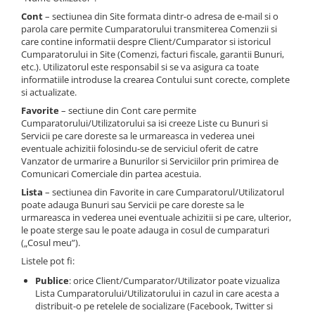
Cont
– sectiunea din Site formata dintr-o adresa de e-mail si o
parola care permite Cumparatorului transmiterea Comenzii si
care contine informatii despre Client/Cumparator si istoricul
Cumparatorului in Site (Comenzi, facturi fiscale, garantii Bunuri,
etc.). Utilizatorul este responsabil si se va asigura ca toate
informatiile introduse la crearea Contului sunt corecte, complete
si actualizate.
Favorite
– sectiune din Cont care permite
Cumparatorului/Utilizatorului sa isi creeze Liste cu Bunuri si
Servicii pe care doreste sa le urmareasca in vederea unei
eventuale achizitii folosindu-se de serviciul oferit de catre
Vanzator de urmarire a Bunurilor si Serviciilor prin primirea de
Comunicari Comerciale din partea acestuia.
Lista
– sectiunea din Favorite in care Cumparatorul/Utilizatorul
poate adauga Bunuri sau Servicii pe care doreste sa le
urmareasca in vederea unei eventuale achizitii si pe care, ulterior,
le poate sterge sau le poate adauga in cosul de cumparaturi
(„Cosul meu”).
Listele pot fi:
Publice
: orice Client/Cumparator/Utilizator poate vizualiza
Lista Cumparatorului/Utilizatorului in cazul in care acesta a
distribuit-o pe retelele de socializare (Facebook, Twitter si