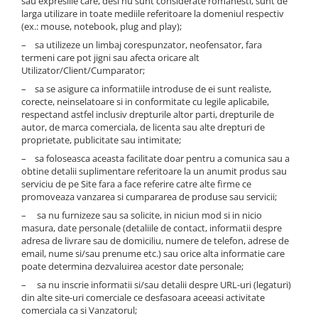
sau expresiile care, desi nu sunt considerate romanesti, sunt de
larga utilizare in toate mediile referitoare la domeniul respectiv
(ex.: mouse, notebook, plug and play);
– sa utilizeze un limbaj corespunzator, neofensator, fara
termeni care pot jigni sau afecta oricare alt
Utilizator/Client/Cumparator;
– sa se asigure ca informatiile introduse de ei sunt realiste,
corecte, neinselatoare si in conformitate cu legile aplicabile,
respectand astfel inclusiv drepturile altor parti, drepturile de
autor, de marca comerciala, de licenta sau alte drepturi de
proprietate, publicitate sau intimitate;
– sa foloseasca aceasta facilitate doar pentru a comunica sau a
obtine detalii suplimentare referitoare la un anumit produs sau
serviciu de pe Site fara a face referire catre alte firme ce
promoveaza vanzarea si cumpararea de produse sau servicii;
– sa nu furnizeze sau sa solicite, in niciun mod si in nicio
masura, date personale (detaliile de contact, informatii despre
adresa de livrare sau de domiciliu, numere de telefon, adrese de
email, nume si/sau prenume etc.) sau orice alta informatie care
poate determina dezvaluirea acestor date personale;
– sa nu inscrie informatii si/sau detalii despre URL-uri (legaturi)
din alte site-uri comerciale ce desfasoara aceeasi activitate
comerciala ca si Vanzatorul;