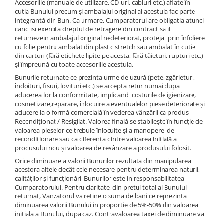
Accesoriile (manuale de utilizare, CD-uri, cabluri etc.) aflate în
cutia Bunului precum și ambalajul original al acestuia fac parte
integrantă din Bun. Ca urmare, Cumparatorul are obligatia atunci
cand isi exercita dreptul de retragere din contract sa il
returnezein ambalajul original nedeteriorat, protejat prin înfoliere
cu folie pentru ambalat din plastic stretch sau ambalat în cutie
din carton (fără etichete lipite pe acesta, fără tăieturi, rupturi etc.)
și împreună cu toate accesoriile acestuia.
Bunurile returnate ce prezinta urme de uzură (pete, zgârieturi,
îndoituri, fisuri, lovituri etc.) se accepta retur numai dupa
aducerea lor la conformitate, implicand costurile de igienizare,
cosmetizare,reparare, înlocuire a eventualelor piese deteriorate și
aducere la o formă comercială în vederea vânzării ca produs
Recondiționat / Resigilat. Valorea finală se stabilește în funcție de
valoarea pieselor ce trebuie înlocuite și a manoperei de
recondiționare sau ca diferența dintre valoarea inițială a
produsului nou și valoarea de revânzare a produsului folosit.
Orice diminuare a valorii Bunurilor rezultata din manipularea
acestora altele decât cele necesare pentru determinarea naturii,
calităților și funcționării Bunurilor este in responsabilitatea
Cumparatorului. Pentru claritate, din pretul total al Bunului
returnat, Vanzatorul va retine o suma de bani ce reprezinta
diminuarea valorii Bunului in proportie de 5%-50% din valoarea
initiala a Bunului, dupa caz. Contravaloarea taxei de diminuare va