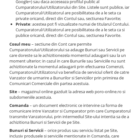
Google+) sau daca acceseaza profilul public al
Cumparatorului/Utilizatorului din Site. Listele sunt publice, iar
Cumparatorul/Utilizatorul are posibilitatea de a le seta ca
private oricand, direct din Contul sau, sectiunea Favorite;
Private
: acestea pot fi vizualizate numai de titularul Contului.
Cumparatorul/Utilizatorul are posibilitatea de a le seta ca si
publice oricand, direct din Contul sau, sectiunea Favorite.
Cosul meu
– sectiune din Cont care permite
Cumparatorului/Utilizatorului sa adauge Bunuri sau Servicii pe
care doreste sa le achizitionezela momentul adaugarii sau la un
moment ulterior; in cazul in care Bunurile sau Serviciile nu sunt
achizitionate la momentul adaugarii prin efectuarea Comenzii,
Cumparatorul/Utilizatorul va beneficia de serviciul oferit de catre
Vanzator de urmarire a Bunurilor si Serviciilor prin primirea de
Comunicari Comerciale din partea acestuia.
Site
– magazinul online gazduit la adresa web poro-online.ro si
subdomeniile acestuia.
Comanda
– un document electronic ce intervine ca forma de
comunicare intre Vanzator si Cumparator prin care Cumparatorul
transmite Vanzatorului, prin intermediul Site-ului intentia sa de a
achizitiona Bunuri si Servicii de pe Site.
Bunuri si Servicii
– orice produs sau serviciu listat pe Site,
inclusiv produsele si serviciile mentionate in Comanda, care