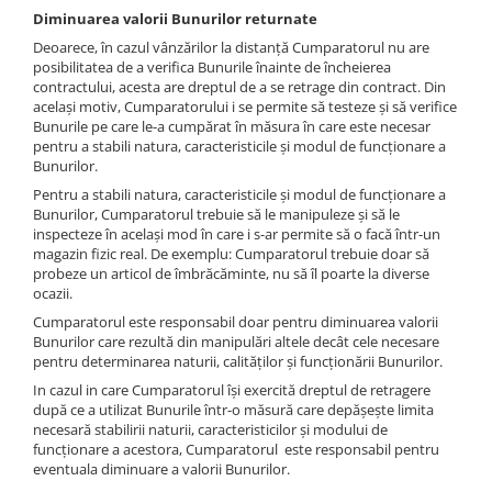
Diminuarea valorii Bunurilor returnate
Deoarece, în cazul vânzărilor la distanță Cumparatorul nu are
posibilitatea de a verifica Bunurile înainte de încheierea
contractului, acesta are dreptul de a se retrage din contract. Din
același motiv, Cumparatorului i se permite să testeze și să verifice
Bunurile pe care le-a cumpărat în măsura în care este necesar
pentru a stabili natura, caracteristicile și modul de funcționare a
Bunurilor.
Pentru a stabili natura, caracteristicile și modul de funcționare a
Bunurilor, Cumparatorul trebuie să le manipuleze și să le
inspecteze în același mod în care i s-ar permite să o facă într-un
magazin fizic real. De exemplu: Cumparatorul trebuie doar să
probeze un articol de îmbrăcăminte, nu să îl poarte la diverse
ocazii.
Cumparatorul este responsabil doar pentru diminuarea valorii
Bunurilor care rezultă din manipulări altele decât cele necesare
pentru determinarea naturii, calităților și funcționării Bunurilor.
In cazul in care Cumparatorul își exercită dreptul de retragere
după ce a utilizat Bunurile într-o măsură care depășește limita
necesară stabilirii naturii, caracteristicilor și modului de
funcționare a acestora, Cumparatorul este responsabil pentru
eventuala diminuare a valorii Bunurilor.