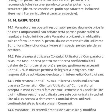
recomanda folosirea unei parole cu caracter puternic de
securitate (de ex.: sa contina cel putin opt caractere, incluzand
litere mari, litere mici, cifre si caractere speciale).
14. RASPUNDERE
14.1. Vanzatorul nu poate fi responsabil pentru daune de orice fel
pe care Cumparatorul sau oricare terta parte o poate suferi ca
rezultat al indeplinirii de catre Vanzator a oricarei din obligatiile
sale conform Comenzii si pentru daune care rezulta din utilizarea
Bunurilor si Serviciilor dupa livrare si in special pentru pierderea
acestora.
14.2. Prin crearea si utilizarea Contului, Utilizatorul/ Cumparatorul
isi asuma raspunderea pentru mentinerea confidentialitatii
datelor de Cont (user si parola) si pentru gestionarea accesarii
Contului, si, in masura permisa de legislatia in vigoare, este
responsabil de activitatea derulata prin intermediul Contului sau.
14.3. Prin crearea Contului si/sau utilizarea Continutului si/sau
plasarea Comenzilor, Clientul / Utilizatorul/ Cumparatorul
accepta in mod expres si fara echivoc Termenele si Conditiile Site-
ului in ultima versiune actualizata care este comunicata in cadrul
Site-ului, existenta la data crearii Contului si/sau utilizarii
continutului si/sau la data plasarii Comenzii.
14.4. Vanzatorul isi rezervă dreptul de a actualiza și modifica