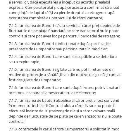
a serviciilor, dacă executarea a început cu acordul prealabil
expres al Cumparatorului şi după ce acesta a confirmat că a luat
cunoştinţă de faptul că îşi va pierde dreptul la retragere după
executarea completă a Contractului de către Vanzator;
7.1.2. furnizarea de Bunuri si/sau servicii al căror preţ depinde de
fluctuaţiile de pe piaţa financiară pe care Vanzatorul nu le poate
controla şi care pot avea loc pe parcursul perioadei de retragere;
7.1.3. furnizarea de Bunuri confecţionate după specificaţiile
prezentate de Cumparator sau personalizate în mod clar;
7.1.4. furnizarea de Bunuri care sunt susceptibile a se deteriora
sau a expira rapid;
7.1.5. furnizarea de Bunuri sigilate care nu pot fi returnate din
motive de protecţie a sănătăţii sau din motive de igienă şi care au
fost desigilate de Cumparator;
7.1.6. furnizarea de Bunuri care sunt, după livrare, potrivit naturii
acestora, inseparabil amestecate cu alte elemente;
7.1.7. furnizarea de băuturi alcoolice al căror preţ a fost convenit
în momentul încheierii Contractului, a căror livrare nu poate fi
efectuată înainte de 30 (treizeci) de zile şi a căror valoare reală
depinde de fluctuaţiile de pe piaţă pe care Vanzatorul nu le poate
controla;
7.1.8. contractele în cazul cărora Cumparatorul a solicitat în mod