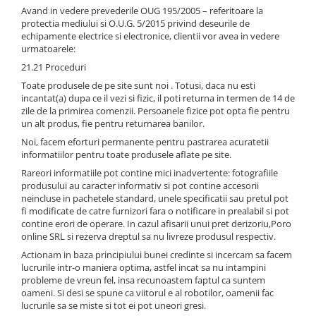
Avand in vedere prevederile OUG 195/2005 – referitoare la
protectia mediului si O.U.G. 5/2015 privind deseurile de
echipamente electrice si electronice, clientii vor avea in vedere
urmatoarele:
21.21 Proceduri
Toate produsele de pe site sunt noi . Totusi, daca nu esti
incantat(a) dupa ce il vezi si fizic, il poti returna in termen de 14 de
zile de la primirea comenzii. Persoanele fizice pot opta fie pentru
un alt produs, fie pentru returnarea banilor.
Noi, facem eforturi permanente pentru pastrarea acuratetii
informatiilor pentru toate produsele aflate pe site.
Rareori informatiile pot contine mici inadvertente: fotografiile
produsului au caracter informativ si pot contine accesorii
neincluse in pachetele standard, unele specificatii sau pretul pot
fi modificate de catre furnizori fara o notificare in prealabil si pot
contine erori de operare. In cazul afisarii unui pret derizoriu,Poro
online SRL si rezerva dreptul sa nu livreze produsul respectiv.
Actionam in baza principiului bunei credinte si incercam sa facem
lucrurile intr-o maniera optima, astfel incat sa nu intampini
probleme de vreun fel, insa recunoastem faptul ca suntem
oameni. Si desi se spune ca viitorul e al robotilor, oamenii fac
lucrurile sa se miste si tot ei pot uneori gresi.