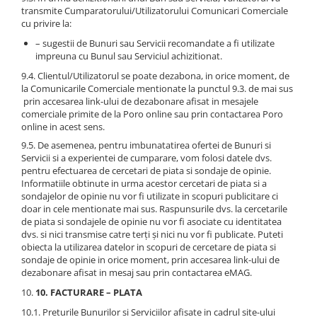
transmite Cumparatorului/Utilizatorului Comunicari Comerciale
cu privire la:
– sugestii de Bunuri sau Servicii recomandate a fi utilizate
impreuna cu Bunul sau Serviciul achizitionat.
9.4. Clientul/Utilizatorul se poate dezabona, in orice moment, de
la Comunicarile Comerciale mentionate la punctul 9.3. de mai sus
prin accesarea link-ului de dezabonare afisat in mesajele
comerciale primite de la Poro online sau prin contactarea Poro
online in acest sens.
9.5. De asemenea, pentru imbunatatirea ofertei de Bunuri si
Servicii si a experientei de cumparare, vom folosi datele dvs.
pentru efectuarea de cercetari de piata si sondaje de opinie.
Informatiile obtinute in urma acestor cercetari de piata si a
sondajelor de opinie nu vor fi utilizate in scopuri publicitare ci
doar in cele mentionate mai sus. Raspunsurile dvs. la cercetarile
de piata si sondajele de opinie nu vor fi asociate cu identitatea
dvs. si nici transmise catre terți și nici nu vor fi publicate. Puteti
obiecta la utilizarea datelor in scopuri de cercetare de piata si
sondaje de opinie in orice moment, prin accesarea link-ului de
dezabonare afisat in mesaj sau prin contactarea eMAG.
10. FACTURARE – PLATA
10.1. Preturile Bunurilor si Serviciilor afisate in cadrul site-ului