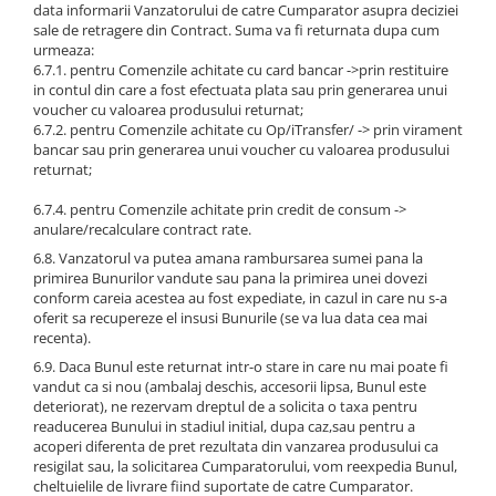
data informarii Vanzatorului de catre Cumparator asupra deciziei
sale de retragere din Contract. Suma va fi returnata dupa cum
urmeaza:
6.7.1. pentru Comenzile achitate cu card bancar ->prin restituire
in contul din care a fost efectuata plata sau prin generarea unui
voucher cu valoarea produsului returnat;
6.7.2. pentru Comenzile achitate cu Op/iTransfer/ -> prin virament
bancar sau prin generarea unui voucher cu valoarea produsului
returnat;
6.7.4. pentru Comenzile achitate prin credit de consum ->
anulare/recalculare contract rate.
6.8. Vanzatorul va putea amana rambursarea sumei pana la
primirea Bunurilor vandute sau pana la primirea unei dovezi
conform careia acestea au fost expediate, in cazul in care nu s-a
oferit sa recupereze el insusi Bunurile (se va lua data cea mai
recenta).
6.9. Daca Bunul este returnat intr-o stare in care nu mai poate fi
vandut ca si nou (ambalaj deschis, accesorii lipsa, Bunul este
deteriorat), ne rezervam dreptul de a solicita o taxa pentru
readucerea Bunului in stadiul initial, dupa caz,sau pentru a
acoperi diferenta de pret rezultata din vanzarea produsului ca
resigilat sau, la solicitarea Cumparatorului, vom reexpedia Bunul,
cheltuielile de livrare fiind suportate de catre Cumparator.