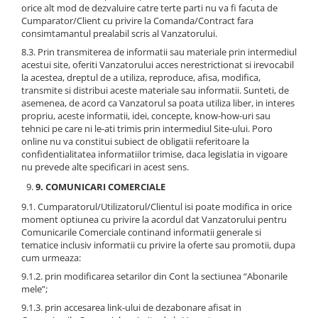
orice alt mod de dezvaluire catre terte parti nu va fi facuta de
Cumparator/Client cu privire la Comanda/Contract fara
consimtamantul prealabil scris al Vanzatorului.
8.3. Prin transmiterea de informatii sau materiale prin intermediul
acestui site, oferiti Vanzatorului acces nerestrictionat si irevocabil
la acestea, dreptul de a utiliza, reproduce, afisa, modifica,
transmite si distribui aceste materiale sau informatii. Sunteti, de
asemenea, de acord ca Vanzatorul sa poata utiliza liber, in interes
propriu, aceste informatii, idei, concepte, know-how-uri sau
tehnici pe care ni le-ati trimis prin intermediul Site-ului. Poro
online nu va constitui subiect de obligatii referitoare la
confidentialitatea informatiilor trimise, daca legislatia in vigoare
nu prevede alte specificari in acest sens.
9. COMUNICARI COMERCIALE
9.1. Cumparatorul/Utilizatorul/Clientul isi poate modifica in orice
moment optiunea cu privire la acordul dat Vanzatorului pentru
Comunicarile Comerciale continand informatii generale si
tematice inclusiv informatii cu privire la oferte sau promotii, dupa
cum urmeaza:
9.1.2. prin modificarea setarilor din Cont la sectiunea “Abonarile
mele”;
9.1.3. prin accesarea link-ului de dezabonare afisat in