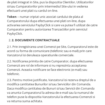
de plati integrat in Site, pus la dispozitia Clientilor, Utilizatorilor
si/sau Cumparatorilor prin intermediul Site-ului in vederea
efectuarii unei plati cu cardul on-line.
Token
– numar criptat unic asociat cardului de plata al
Cumparatorului dupa efectuarea unei plati on-line, dupa
activariea serviciului PaybyClick si care va putea fi utilizat de catre
Cumparator pentru autorizarea Tranzactiilor prin serviciul
PaybyClick.
2. DOCUMENTE CONTRACTUALE
2.1. Prin inregistrarea unei Comenzi pe Site, Cumparatorul este de
acord cu forma de comunicare (telefonic sau e-mail) prin care
Vanzatorul isi deruleaza operatiunile comerciale.
2.2. Notificarea primita de catre Cumparator, dupa efectuarea
Comenzii are rol de informare si nu reprezinta acceptarea
Comenzii. Aceasta notificare se face electronic (e-mail) sau
telefonic.
2.3. Pentru motive justificate, Vanzatorul isi rezerva dreptul de a
modifica cantitatea Bunurilor si/sau Serviciilor din Comanda.
Daca modifica cantitatea de Bunuri si/sau Servicii din Comanda
va anunta Cumparatorul la adresa de e-mail sau la numarul de
telefon puse la dispozitia Vanzatorului la efectuarea Comenzii si
va returna suma achitata.