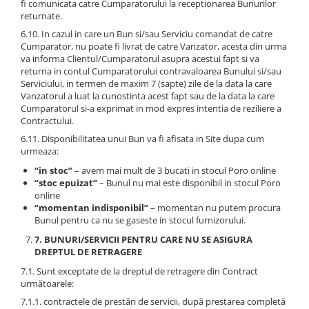
fi comunicata catre Cumparatorului la receptionarea Bunurilor
returnate.
6.10. In cazul in care un Bun si/sau Serviciu comandat de catre
Cumparator, nu poate fi livrat de catre Vanzator, acesta din urma
va informa Clientul/Cumparatorul asupra acestui fapt si va
returna in contul Cumparatorului contravaloarea Bunului si/sau
Serviciului, in termen de maxim 7 (sapte) zile de la data la care
Vanzatorul a luat la cunostinta acest fapt sau de la data la care
Cumparatorul si-a exprimat in mod expres intentia de reziliere a
Contractului.
6.11. Disponibilitatea unui Bun va fi afisata in Site dupa cum
urmeaza:
“in stoc”
– avem mai mult de 3 bucati in stocul Poro online
“stoc epuizat”
– Bunul nu mai este disponibil in stocul Poro
online
“momentan indisponibil”
– momentan nu putem procura
Bunul pentru ca nu se gaseste in stocul furnizorului.
7. BUNURI/SERVICII PENTRU CARE NU SE ASIGURA
DREPTUL DE RETRAGERE
7.1. Sunt exceptate de la dreptul de retragere din Contract
următoarele:
7.1.1. contractele de prestări de servicii, după prestarea completă