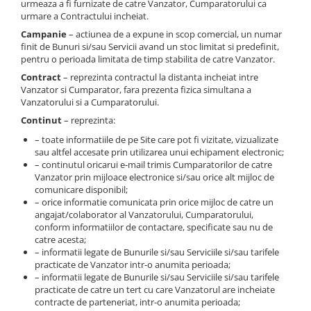
urmeaza a fi furnizate de catre Vanzator, Cumparatorului ca
urmare a Contractului incheiat.
Campanie
– actiunea de a expune in scop comercial, un numar
finit de Bunuri si/sau Servicii avand un stoc limitat si predefinit,
pentru o perioada limitata de timp stabilita de catre Vanzator.
Contract
– reprezinta contractul la distanta incheiat intre
Vanzator si Cumparator, fara prezenta fizica simultana a
Vanzatorului si a Cumparatorului.
Continut
– reprezinta:
– toate informatiile de pe Site care pot fi vizitate, vizualizate
sau altfel accesate prin utilizarea unui echipament electronic;
– continutul oricarui e-mail trimis Cumparatorilor de catre
Vanzator prin mijloace electronice si/sau orice alt mijloc de
comunicare disponibil;
– orice informatie comunicata prin orice mijloc de catre un
angajat/colaborator al Vanzatorului, Cumparatorului,
conform informatiilor de contactare, specificate sau nu de
catre acesta;
– informatii legate de Bunurile si/sau Serviciile si/sau tarifele
practicate de Vanzator intr-o anumita perioada;
– informatii legate de Bunurile si/sau Serviciile si/sau tarifele
practicate de catre un tert cu care Vanzatorul are incheiate
contracte de parteneriat, intr-o anumita perioada;