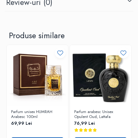
Review-uri
(0)
3 x baterii AAA
1 x curea de mana
Produse similare
Parfum unisex HUMRAH
Parfum arabesc Unisex
Arabesc 100ml
Opulent Oud, Lattafa
69,99 Lei
76,99 Lei