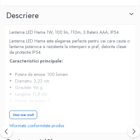
Descriere
Lanterna LED Hama 1W, 100 lm, 110m, 3 Baterii AAA, IP54
Lanterna LED Hama este alegerea perfecta pentru cei care cauta o
lanterna puternica si rezistenta la intemperii si praf, datorita clasei
de protectie IP54.
Caracteristici principale:
Putere de emisie: 100 lumeni
Diametru: 3,22 cm
Greutate: 96 g
Lungime: 11,8 cm
Numar de baterii: 3
Putere: 1 W
Tipul bateriei: Micro AAA
Vezi mai mult
Gama lumina: 110 m
Informatii conformitate produs
Continut pachet: