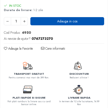
IN STOC
Durata de livrare:
1-2 zile
Adauga in cos
Cod Produs:
4950
Ai nevoie de ajutor?
0767273270
Adauga la Favorite
Cere informatii
TRANSPORT GRATUIT
DISCOUNTURI
Pentru comenzi mai mari de 399 Ron.
Reduceri zilnice !
PLATI RAPIDE SI SIGURE
LIVRARE RAPIDA
Poti plati ramburs la livrare sau cu card
In termen de 1-2 zile lucratoare, 14.99
bancar online.
Ron