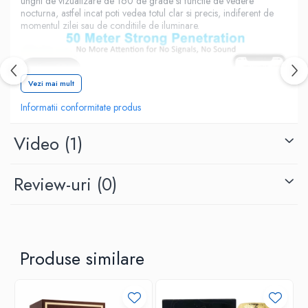
unghi de vizualizare de 160 de grade si functie de vedere
nocturna, astfel incat poti vedea totul clar si precis, indiferent de
momentul zilei sau de conditiile de iluminare.
Vezi mai mult
Informatii conformitate produs
Video
(1)
Review-uri
(0)
Produse similare