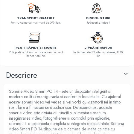
TRANSPORT GRATUIT
DISCOUNTURI
Pentru comenzi mai mari de 399 Ron.
Reduceri zilnice !
PLATI RAPIDE SI SIGURE
LIVRARE RAPIDA
Poti plati ramburs la livrare sau cu card
In termen de 1-2 zile lucratoare, 14.99
bancar online.
Ron
Descriere
Sonerie Video Smart PO 14 - este un dispozitiv inteligent si
modern ce iti ofera siguranta si confort in locuinta ta. Cu ajutorul
acestei sonerii video vei vedea si vei vorbi cu vizitatorii tai in timp
real, fara a fi nevoie sa deschizi usa. De asemenea, aceasta
sonerie video este dotata cu functii suplimentare precum
inregistrarea video, fotografierea si controlul prin aplicatie,
oferindu-ti o experienta completa si integrata de securitate. Soneria
video Smart PO 14 dispune de o camera de inalta calitate cu