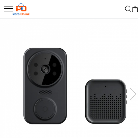
Parfum
Clone
Parfum Barbati
Parfum Femei
Parfum Unisex
Parfumuri Arabesti
Set Parfum