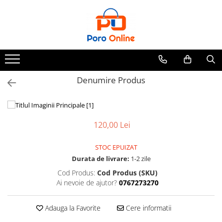
Parfum
Clone
Parfum Barbati
Parfum Femei
Denumire Produs
Parfum Unisex
Parfumuri Arabesti
120,00 Lei
Set Parfum
STOC EPUIZAT
Durata de livrare:
1-2 zile
Cod Produs:
Cod Produs (SKU)
Ai nevoie de ajutor?
0767273270
Adauga la Favorite
Cere informatii