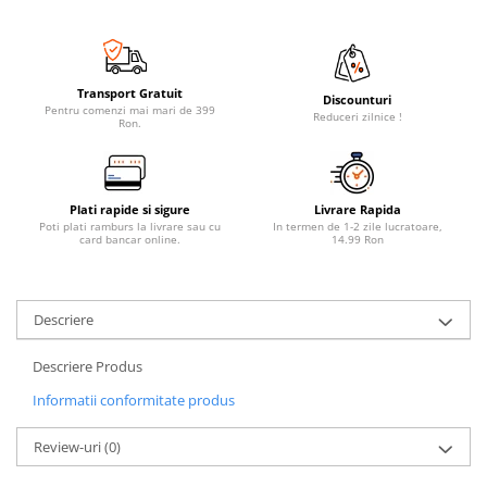
Transport Gratuit
Discounturi
Pentru comenzi mai mari de 399
Reduceri zilnice !
Ron.
Plati rapide si sigure
Livrare Rapida
Poti plati ramburs la livrare sau cu
In termen de 1-2 zile lucratoare,
card bancar online.
14.99 Ron
Descriere
Descriere Produs
Informatii conformitate produs
Review-uri
(0)