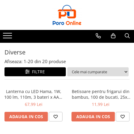
Parfum
Clone
Parfum Barbati
Parfum Femei
Diverse
Parfum Unisex
Afiseaza:
1-
20
din
20
produse
Parfumuri Arabesti
FILTRE
Set Parfum
Lanterna cu LED Hama, 1W,
Betisoare pentru frigarui din
100 lm, 110m, 3 bateri x AAA,
bambus, 100 de bucati, 25x3
IP54
cm
67,99 Lei
11,99 Lei
ADAUGA IN COS
ADAUGA IN COS