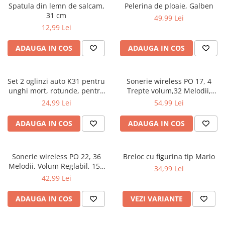
Spatula din lemn de salcam,
Pelerina de ploaie, Galben
31 cm
49,99 Lei
12,99 Lei
ADAUGA IN COS
ADAUGA IN COS
Set 2 oglinzi auto K31 pentru
Sonerie wireless PO 17, 4
unghi mort, rotunde, pentru
Trepte volum,32 Melodii,
oglinzile laterale, cu adeziv
Distanta 150m
24,99 Lei
54,99 Lei
3M, claritate HD,rezistente la
condens
ADAUGA IN COS
ADAUGA IN COS
Sonerie wireless PO 22, 36
Breloc cu figurina tip Mario
Melodii, Volum Reglabil, 150
34,99 Lei
m, 1 Receptor
42,99 Lei
ADAUGA IN COS
VEZI VARIANTE