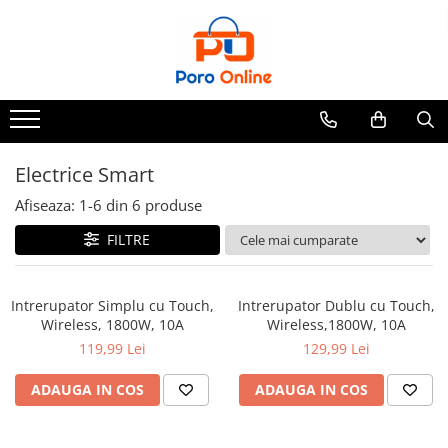
Toate Produsele
Al Absar
Parfum
Clone
Electrice Smart
Parfum Barbati
Afiseaza:
1-
6
din
6
produse
Parfum Femei
FILTRE
Parfum Unisex
Parfumuri Arabesti
Intrerupator Simplu cu Touch,
Intrerupator Dublu cu Touch,
Set Parfum
Wireless, 1800W, 10A
Wireless,1800W, 10A
Parfum tip fiola
119,99 Lei
129,99 Lei
ADAUGA IN COS
ADAUGA IN COS