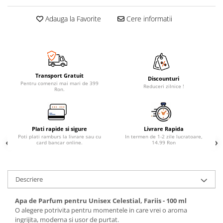
Adauga la Favorite
Cere informatii
Transport Gratuit
Discounturi
Pentru comenzi mai mari de 399
Reduceri zilnice !
Ron.
Plati rapide si sigure
Livrare Rapida
Poti plati ramburs la livrare sau cu
In termen de 1-2 zile lucratoare,
card bancar online.
14.99 Ron
Descriere
Apa de Parfum pentru Unisex Celestial, Fariis - 100 ml
O alegere potrivita pentru momentele in care vrei o aroma
ingrijita, moderna si usor de purtat.