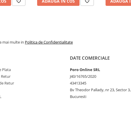
COS
ADAUGA IN COS
ADAUGA I
la mai multe in
Politica de Confidentialitate
DATE COMERCIALE
 Plata
Poro Online SRL
e Retur
J40/16765/2020
de Retur
43413345
Bv Theodor Pallady, nr 23, Sector 3,
L
Bucuresti