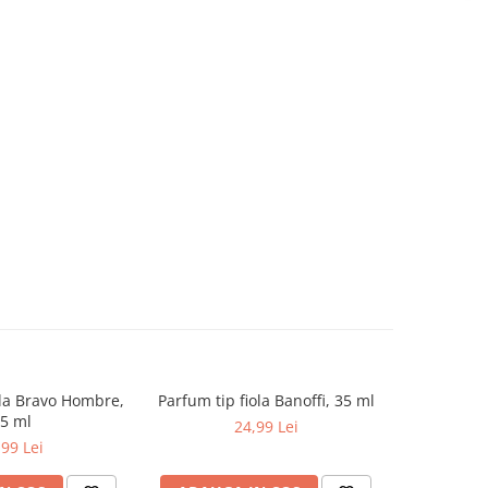
ola Bravo Hombre,
Parfum tip fiola Banoffi, 35 ml
Set p
5 ml
24,99 Lei
,99 Lei