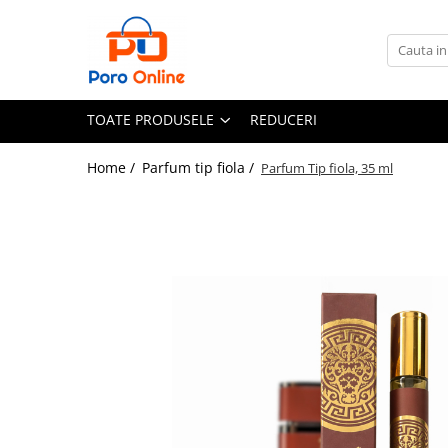
Toate Produsele
Al Absar
TOATE PRODUSELE
REDUCERI
Parfum
Clone
Home /
Parfum tip fiola /
Parfum Tip fiola, 35 ml
Parfum Barbati
Parfum Femei
Parfum Unisex
Parfumuri Arabesti
Set Parfum
Parfum tip fiola