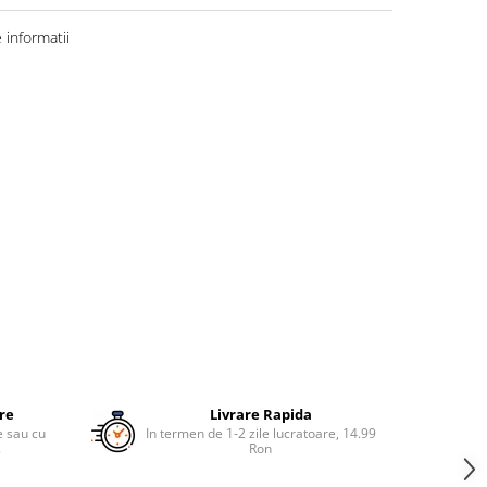
informatii
ure
Livrare Rapida
re sau cu
In termen de 1-2 zile lucratoare, 14.99
.
Ron