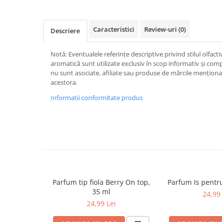
Caracteristici
Review-uri
(0)
Descriere
Notă: Eventualele referințe descriptive privind stilul olfacti
aromatică sunt utilizate exclusiv în scop informativ și com
nu sunt asociate, afiliate sau produse de mărcile menționate
acestora.
Informatii conformitate produs
Parfum tip fiola Berry On top,
Parfum Is pentr
35 ml
24,99 
24,99 Lei