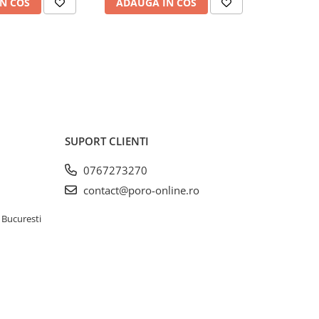
N COS
ADAUGA IN COS
ADAUG
SUPORT CLIENTI
0767273270
contact@poro-online.ro
 Bucuresti