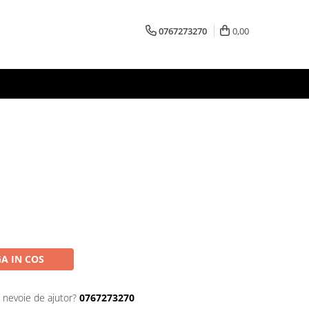
0767273270
0,00
A IN COS
i nevoie de ajutor?
0767273270