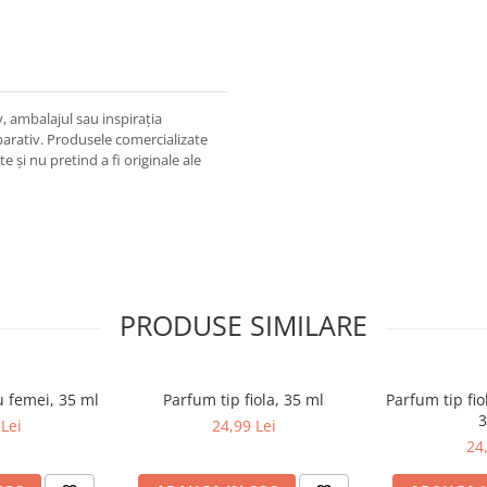
v, ambalajul sau inspirația
parativ. Produsele comercializate
 și nu pretind a fi originale ale
PRODUSE SIMILARE
u femei, 35 ml
Parfum tip fiola, 35 ml
Parfum tip fi
3
Lei
24,99 Lei
24