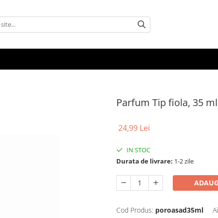
Parfum Tip fiola, 35 ml
24,99 Lei
IN STOC
Durata de livrare:
1-2 zile
ADAUG
Cod Produs:
poroasad35ml
A