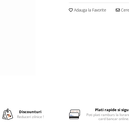
Adauga la Favorite
Cere 
Plati rapide si sig
Discounturi
Poti plati ramburs la livra
Reduceri zilnice !
card bancar online