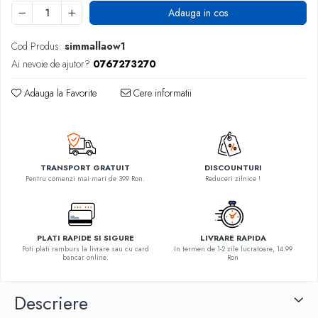
Adauga in cos
Cod Produs:
simmallaow1
Ai nevoie de ajutor?
0767273270
Adauga la Favorite
Cere informatii
TRANSPORT GRATUIT
DISCOUNTURI
Pentru comenzi mai mari de 399 Ron.
Reduceri zilnice !
PLATI RAPIDE SI SIGURE
LIVRARE RAPIDA
Poti plati ramburs la livrare sau cu card
In termen de 1-2 zile lucratoare, 14.99
bancar online.
Ron
Descriere