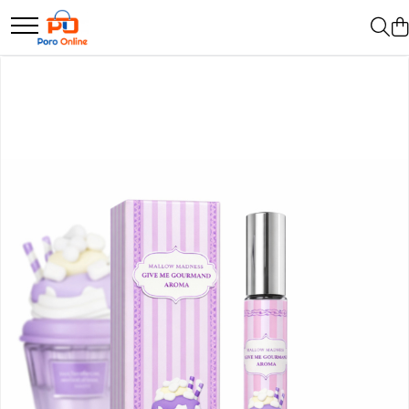
Parfum
Clone
Parfum Barbati
Parfum Femei
Parfum Unisex
Parfumuri Arabesti
Set Parfum