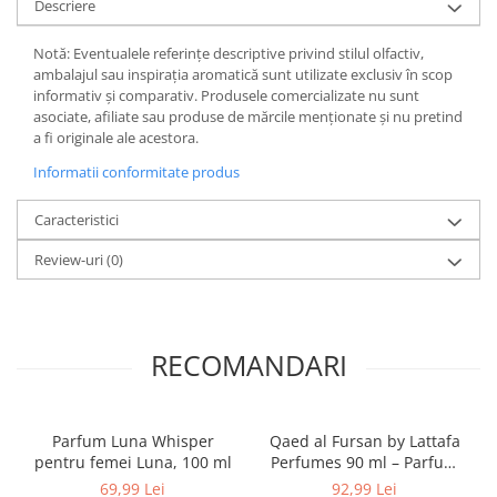
Descriere
Notă: Eventualele referințe descriptive privind stilul olfactiv,
ambalajul sau inspirația aromatică sunt utilizate exclusiv în scop
informativ și comparativ. Produsele comercializate nu sunt
asociate, afiliate sau produse de mărcile menționate și nu pretind
a fi originale ale acestora.
Informatii conformitate produs
Caracteristici
Review-uri
(0)
RECOMANDARI
Parfum Luna Whisper
Qaed al Fursan by Lattafa
pentru femei Luna, 100 ml
Perfumes 90 ml – Parfum
arabesc original import
69,99 Lei
92,99 Lei