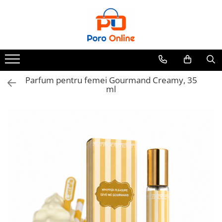
Parfum
Clone
Parfum Barbati
Parfum Femei
Parfum pentru femei Gourmand Creamy, 35
ml
Parfum Unisex
Parfumuri Arabesti
Set Parfum