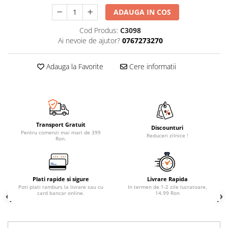
ADAUGA IN COS
Cod Produs:
C3098
Ai nevoie de ajutor?
0767273270
Adauga la Favorite
Cere informatii
Transport Gratuit
Discounturi
Pentru comenzi mai mari de 399
Reduceri zilnice !
Ron.
Plati rapide si sigure
Livrare Rapida
Poti plati ramburs la livrare sau cu
In termen de 1-2 zile lucratoare,
card bancar online.
14.99 Ron