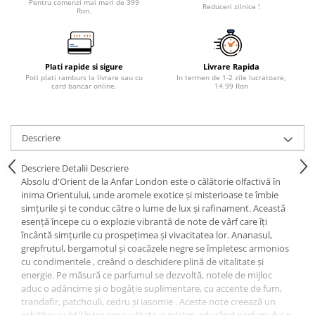
Pentru comenzi mai mari de 399
Reduceri zilnice !
Ron.
Plati rapide si sigure
Livrare Rapida
Poti plati ramburs la livrare sau cu
In termen de 1-2 zile lucratoare,
card bancar online.
14.99 Ron
Descriere
Descriere Detalii Descriere
Absolu d'Orient de la Anfar London este o călătorie olfactivă în
inima Orientului, unde aromele exotice și misterioase te îmbie
simțurile și te conduc către o lume de lux și rafinament. Această
esență începe cu o explozie vibrantă de note de vârf care îți
încântă simțurile cu prospețimea și vivacitatea lor. Ananasul,
grepfrutul, bergamotul și coacăzele negre se împletesc armonios
cu condimentele , creând o deschidere plină de vitalitate și
energie. Pe măsură ce parfumul se dezvoltă, notele de mijloc
aduc o adâncime și o bogăție suplimentare, cu accente de fum,
trandafir, patchouli, cedru și iasomie . Aceste note creează un