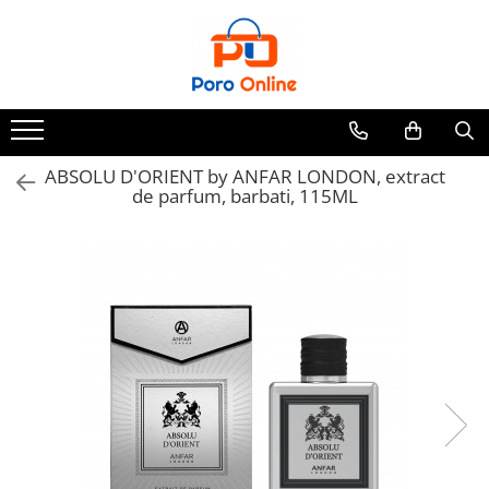
Toate Produsele
Al Absar
Parfum
Clone
ABSOLU D'ORIENT by ANFAR LONDON, extract
de parfum, barbati, 115ML
Parfum Barbati
Parfum Femei
Parfum Unisex
Parfumuri Arabesti
Set Parfum
Parfum tip fiola