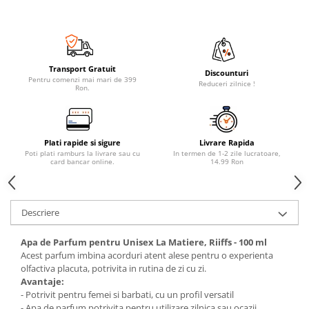
Transport Gratuit
Discounturi
Pentru comenzi mai mari de 399
Reduceri zilnice !
Ron.
Plati rapide si sigure
Livrare Rapida
Poti plati ramburs la livrare sau cu
In termen de 1-2 zile lucratoare,
card bancar online.
14.99 Ron
Descriere
Apa de Parfum pentru Unisex La Matiere, Riiffs - 100 ml
Acest parfum imbina acorduri atent alese pentru o experienta
olfactiva placuta, potrivita in rutina de zi cu zi.
Avantaje:
- Potrivit pentru femei si barbati, cu un profil versatil
- Apa de parfum potrivita pentru utilizare zilnica sau ocazii