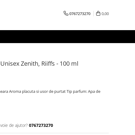
0767273270
0,00
nisex Zenith, Riiffs - 100 ml
 seara Aroma placuta si usor de purtat Tip parfum: Apa de
evoie de ajutor?
0767273270