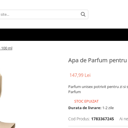
- 100 ml
Apa de Parfum pentru U
147,99 Lei
Parfum unisex potrivit pentru zi si
Parfum
STOC EPUIZAT
Durata de livrare:
1-2 zile
Cod Produs:
1783367245
Ai n