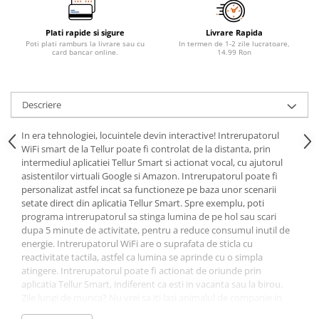
Plati rapide si sigure
Livrare Rapida
Poti plati ramburs la livrare sau cu
In termen de 1-2 zile lucratoare,
card bancar online.
14.99 Ron
Descriere
In era tehnologiei, locuintele devin interactive! Intrerupatorul
WiFi smart de la Tellur poate fi controlat de la distanta, prin
intermediul aplicatiei Tellur Smart si actionat vocal, cu ajutorul
asistentilor virtuali Google si Amazon. Intrerupatorul poate fi
personalizat astfel incat sa functioneze pe baza unor scenarii
setate direct din aplicatia Tellur Smart. Spre exemplu, poti
programa intrerupatorul sa stinga lumina de pe hol sau scari
dupa 5 minute de activitate, pentru a reduce consumul inutil de
energie. Intrerupatorul WiFi are o suprafata de sticla cu
reactivitate tactila, astfel ca lumina se aprinde cu o simpla
atingere. Intrerupatorul poate fi actionat de oriunde prin
aplicatia Tellur Smart, indiferent ca esti in vacanta sau la birou.
Zile lungi de munca? Nu vrei sa iti lasi animalul de companie in
intuneric? Nimic mai simplu! Intri in aplicatie - aprinzi lumina - stai