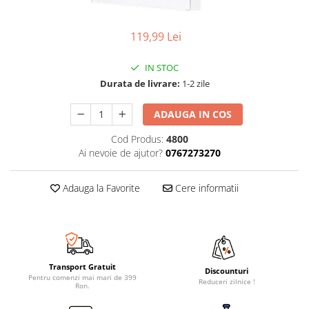
119,99 Lei
IN STOC
Durata de livrare:
1-2 zile
ADAUGA IN COS
Cod Produs:
4800
Ai nevoie de ajutor?
0767273270
Adauga la Favorite
Cere informatii
Transport Gratuit
Discounturi
Pentru comenzi mai mari de 399
Reduceri zilnice !
Ron.