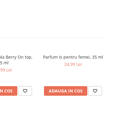
ola Berry On top,
Parfum Is pentru femei, 35 ml
Apa de Pa
5 ml
Un
24,99 Lei
,99 Lei
N COS
ADAUGA IN COS
ADAUG