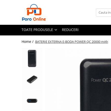
Toate Produsele
Al Absar
TOATE PRODUSELE
REDUCERI
Parfum
Clone
Home /
BATERIE EXTERNA E-BODA POWER QC 20000 mAh
Parfum Barbati
Parfum Femei
Parfum Unisex
Parfumuri Arabesti
Set Parfum
Parfum tip fiola