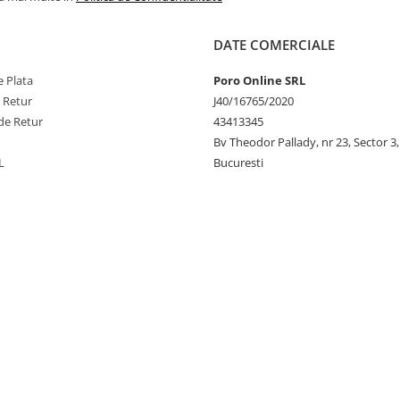
DATE COMERCIALE
 Plata
Poro Online SRL
e Retur
J40/16765/2020
de Retur
43413345
Bv Theodor Pallady, nr 23, Sector 3,
L
Bucuresti