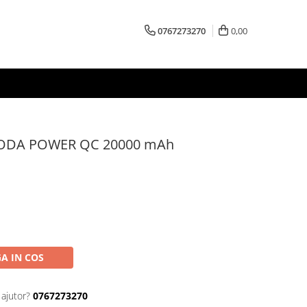
0767273270
0,00
BODA POWER QC 20000 mAh
A IN COS
 ajutor?
0767273270