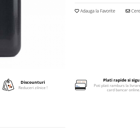
Adauga la Favorite
Cere 
Plati rapide si sig
Discounturi
Poti plati ramburs la livra
Reduceri zilnice !
card bancar online