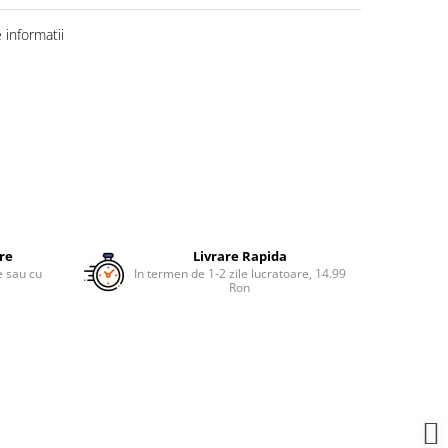
informatii
ure
Livrare Rapida
re sau cu
In termen de 1-2 zile lucratoare, 14.99
.
Ron