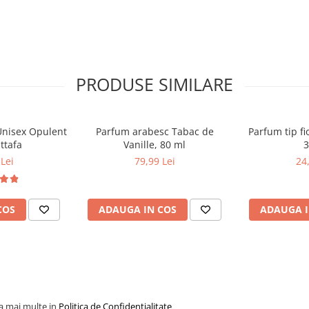
PRODUSE SIMILARE
Unisex Opulent
Parfum arabesc Tabac de
Parfum tip fi
ttafa
Vanille, 80 ml
3
Lei
79,99 Lei
24
COS
ADAUGA IN COS
ADAUGA I
la mai multe in
Politica de Confidentialitate