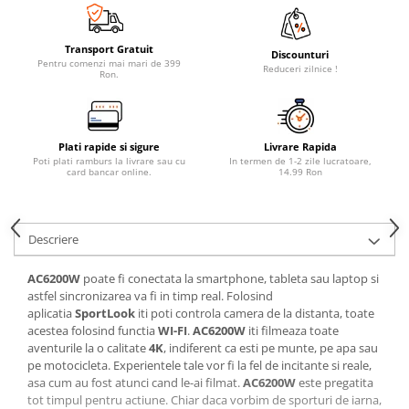
Transport Gratuit
Discounturi
Pentru comenzi mai mari de 399
Reduceri zilnice !
Ron.
Plati rapide si sigure
Livrare Rapida
Poti plati ramburs la livrare sau cu
In termen de 1-2 zile lucratoare,
card bancar online.
14.99 Ron
Descriere
AC6200W
poate fi conectata la smartphone, tableta sau laptop si
astfel sincronizarea va fi in timp real. Folosind
aplicatia
SportLook
iti poti controla camera de la distanta, toate
acestea folosind functia
WI-FI
.
AC6200W
iti filmeaza toate
aventurile la o calitate
4K
, indiferent ca esti pe munte, pe apa sau
pe motocicleta. Experientele tale vor fi la fel de incitante si reale,
asa cum au fost atunci cand le-ai filmat.
AC6200W
este pregatita
tot timpul pentru actiune. Chiar daca vorbim de sporturi de iarna,