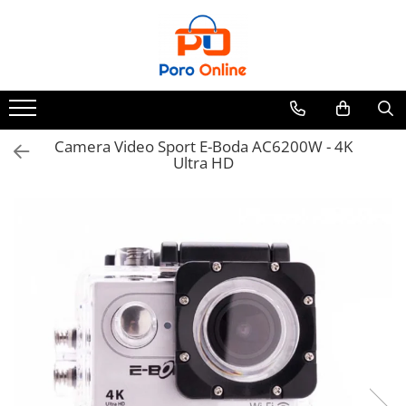
Toate Produsele
Al Absar
Parfum
Clone
Camera Video Sport E-Boda AC6200W - 4K
Ultra HD
Parfum Barbati
Parfum Femei
Parfum Unisex
Parfumuri Arabesti
Set Parfum
Parfum tip fiola