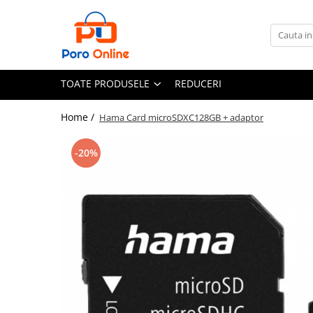
Toate Produsele
Al Absar
TOATE PRODUSELE
REDUCERI
Parfum
Clone
Home /
Hama Card microSDXC128GB + adaptor
Parfum Barbati
-20%
Parfum Femei
Parfum Unisex
Parfumuri Arabesti
Set Parfum
Parfum tip fiola