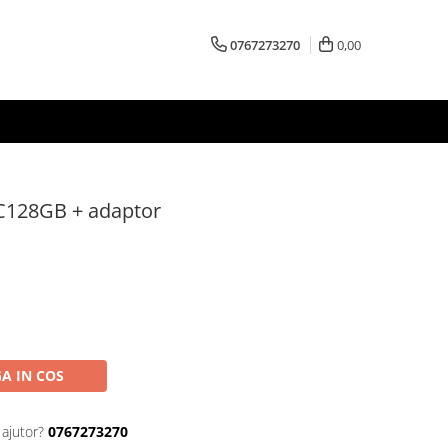
0767273270
0,00
128GB + adaptor
A IN COS
 ajutor?
0767273270