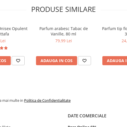
PRODUSE SIMILARE
XC)
Unisex Opulent
Parfum arabesc Tabac de
Parfum tip fi
ttafa
Vanille, 80 ml
3
Lei
79,99 Lei
24
COS
ADAUGA IN COS
ADAUGA I
ru dispozitivele terminale cu
.
la mai multe in
Politica de Confidentialitate
DATE COMERCIALE