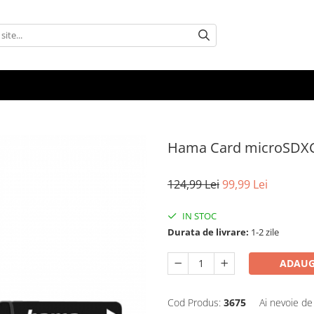
Hama Card microSDXC
124,99 Lei
99,99 Lei
IN STOC
Durata de livrare:
1-2 zile
ADAUG
Cod Produs:
3675
Ai nevoie de