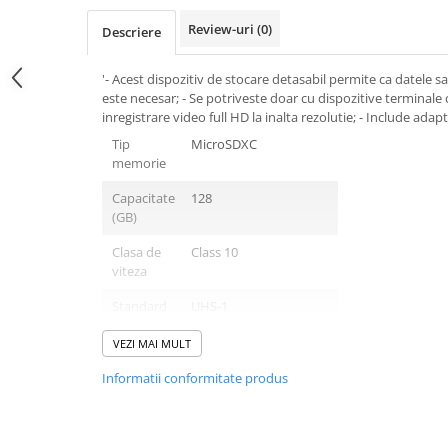
Review-uri
(0)
Descriere
'- Acest dispozitiv de stocare detasabil permite ca datele sa f
este necesar; - Se potriveste doar cu dispozitive terminale 
inregistrare video full HD la inalta rezolutie; - Include ada
Tip
MicroSDXC
memorie
Capacitate
128
(GB)
Clasa de
Class 10
viteza
Standard
UHS-1
UHS
VEZI MAI MULT
Rata de
80
Informatii conformitate produs
transfer
la citire
(MB/s)