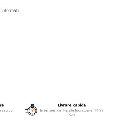
informatii
ure
Livrare Rapida
re sau cu
In termen de 1-2 zile lucratoare, 14.99
.
Ron