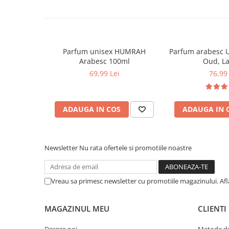
Adaptor
SD
Inclusiv adaptor
SD-Adapter
Model
capacitate microSD extinsă (microSD
Parfum unisex HUMRAH
Parfum arabesc 
Arabesc 100ml
Oud, La
69,99 Lei
76,99 
Clasa de viteză standard
Clasa 10, UHS Speed Class 1
Clasa de viteză video
V10
ADAUGA IN COS
ADAUGA IN 
Nota pentru consumatori
Acest card de memorie microSDHC este adecvat numai pent
un slot microSDHC (nu este compatibil cu sloturi microSD)
Newsletter
Nu rata ofertele si promotiile noastre
Vreau sa primesc newsletter cu promotiile magazinului. Af
MAGAZINUL MEU
CLIENTI