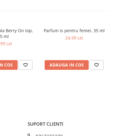
ola Berry On top,
Parfum Is pentru femei, 35 ml
Apa de Pa
5 ml
Un
24,99 Lei
,99 Lei
N COS
ADAUGA IN COS
ADAUG
SUPORT CLIENTI