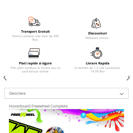
Transport Gratuit
Discounturi
Pentru comenzi mai mari de 399
Reduceri zilnice !
Ron.
Plati rapide si sigure
Livrare Rapida
Poti plati ramburs la livrare sau cu
In termen de 1-2 zile lucratoare,
card bancar online.
14.99 Ron
Descriere
Hoverboard Freewheel Complete