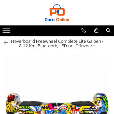
Parfum
Clone
Parfum Barbati
Parfum Femei
Hoverboard Freewheel Complete Lite Galben -
8-12 Km, Bluetooth, LED-uri, Difuzoare
Parfum Unisex
Parfumuri Arabesti
Set Parfum