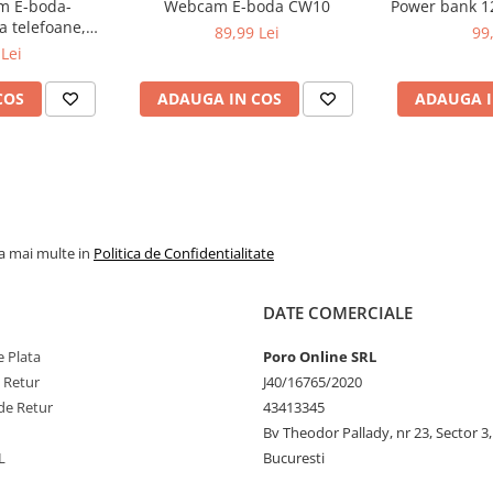
m E-boda-
Webcam E-boda CW10
Power bank 1
a telefoane,
89,99 Lei
99
ncarcare Rapida
Lei
.0
COS
ADAUGA IN COS
ADAUGA I
la mai multe in
Politica de Confidentialitate
DATE COMERCIALE
 Plata
Poro Online SRL
e Retur
J40/16765/2020
de Retur
43413345
Bv Theodor Pallady, nr 23, Sector 3,
L
Bucuresti