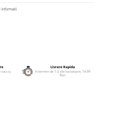
informatii
ure
Livrare Rapida
re sau cu
In termen de 1-2 zile lucratoare, 14.99
.
Ron