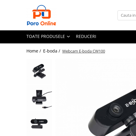
Toate Produsele
Al Absar
TOATE PRODUSELE
REDUCERI
Parfum
Clone
Home /
E-boda /
Webcam E-boda CW100
Parfum Barbati
Parfum Femei
Parfum Unisex
Parfumuri Arabesti
Set Parfum
Parfum tip fiola