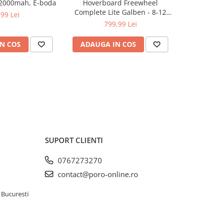
2000mah, E-boda
Hoverboard Freewheel
Hoverboar
Complete Lite Galben - 8-12
RGB, 12 k
,99 Lei
Km, Bluetooth, LED-uri,
799,99 Lei
1
Difuzoare
N COS
ADAUGA IN COS
ADAUG
SUPORT CLIENTI
0767273270
contact@poro-online.ro
 Bucuresti