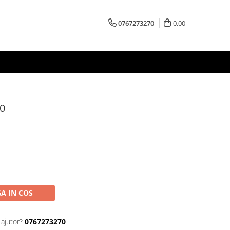
0767273270
0,00
0
A IN COS
 ajutor?
0767273270