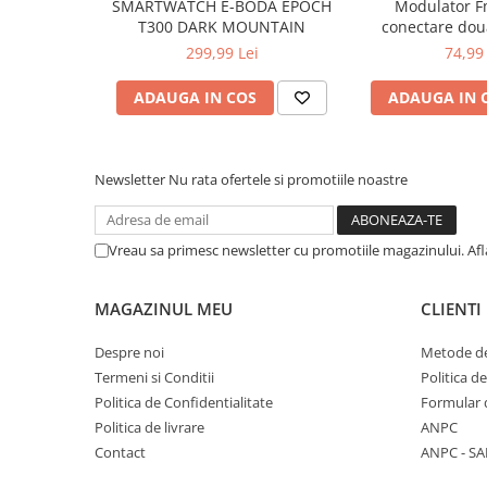
SMARTWATCH E-BODA EPOCH
Modulator F
T300 DARK MOUNTAIN
conectare dou
Bluetooth 5.0, I
299,99 Lei
74,99 
QC 3
ADAUGA IN COS
ADAUGA IN 
Newsletter
Nu rata ofertele si promotiile noastre
Vreau sa primesc newsletter cu promotiile magazinului. Af
MAGAZINUL MEU
CLIENTI
Despre noi
Metode de
Termeni si Conditii
Politica d
Politica de Confidentialitate
Formular 
Politica de livrare
ANPC
Contact
ANPC - SA