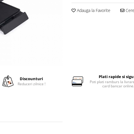
Adauga la Favorite
Cere 
Plati rapide si sig
Discounturi
Poti plati ramburs la livra
Reduceri zilnice !
card bancar online