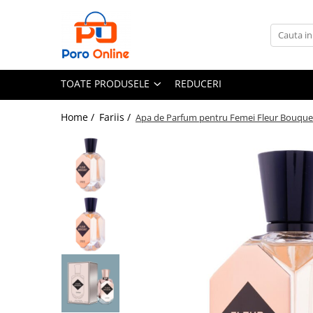
Toate Produsele
Al Absar
TOATE PRODUSELE
REDUCERI
Parfum
Clone
Home /
Fariis /
Apa de Parfum pentru Femei Fleur Bouquet, 
Parfum Barbati
Parfum Femei
Parfum Unisex
Parfumuri Arabesti
Set Parfum
Parfum tip fiola