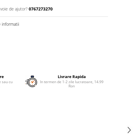
evoie de ajutor?
0767273270
informatii
ure
Livrare Rapida
re sau cu
In termen de 1-2 zile lucratoare, 14.99
.
Ron