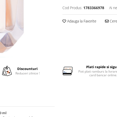
Cod Produs:
1783366978
Ai n
Adauga la Favorite
Cere 
Plati rapide si sig
Discounturi
Poti plati ramburs la livra
Reduceri zilnice !
card bancar online
0 ml