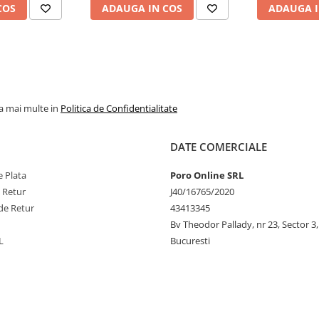
COS
ADAUGA IN COS
ADAUGA I
la mai multe in
Politica de Confidentialitate
DATE COMERCIALE
 Plata
Poro Online SRL
e Retur
J40/16765/2020
de Retur
43413345
Bv Theodor Pallady, nr 23, Sector 3,
L
Bucuresti