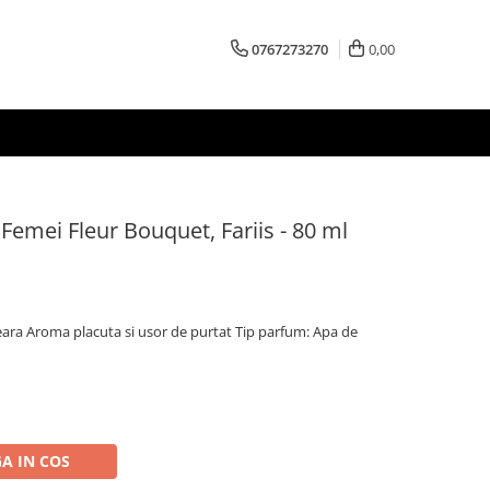
0767273270
0,00
emei Fleur Bouquet, Fariis - 80 ml
seara Aroma placuta si usor de purtat Tip parfum: Apa de
A IN COS