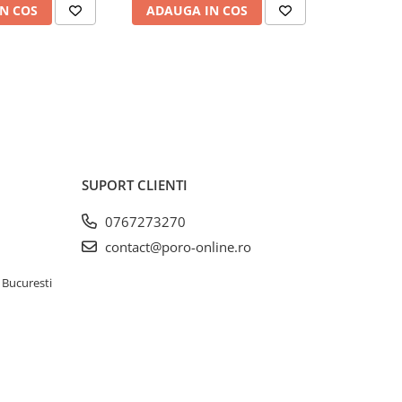
N COS
ADAUGA IN COS
ADAUG
SUPORT CLIENTI
0767273270
contact@poro-online.ro
 Bucuresti