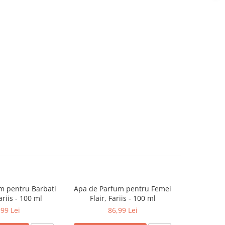
m pentru Barbati
Apa de Parfum pentru Femei
Apa de P
ariis - 100 ml
Flair, Fariis - 100 ml
Rosado Sec
,99 Lei
86,99 Lei