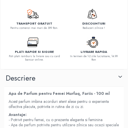
TRANSPORT GRATUIT
DISCOUNTURI
Pentru comenzi mai mari de 399 Ron.
Reduceri zilnice !
PLATI RAPIDE SI SIGURE
LIVRARE RAPIDA
Poti plati ramburs la livrare sau cu card
In termen de 1-2 zile lucratoare, 14.99
bancar online.
Ron
Descriere
Apa de Parfum pentru Femei Murfaq, Fariis - 100 ml
Acest parfum imbina acorduri atent alese pentru o experienta
olfactiva placuta, potrivita in rutina de zi cu zi.
Avantaje:
- Potrivit pentru femei, cu o prezenta eleganta si feminina
- Apa de parfum potrivita pentru utilizare zilnica sau ocazii speciale