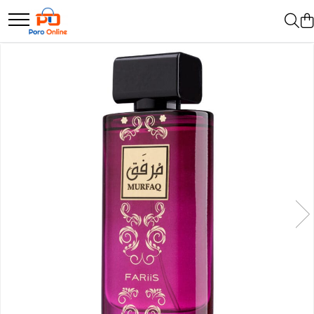
Parfum
Clone
Parfum Barbati
Parfum Femei
Parfum Unisex
Parfumuri Arabesti
Set Parfum