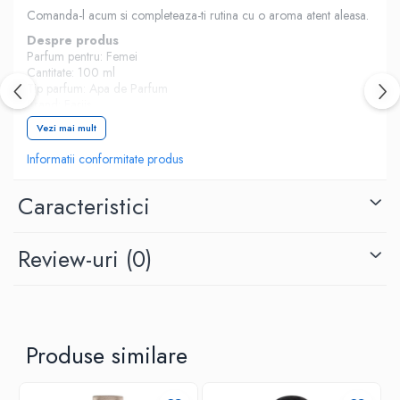
Comanda-l acum si completeaza-ti rutina cu o aroma atent aleasa.
Despre produs
Parfum pentru: Femei
Cantitate: 100 ml
Tip parfum: Apa de Parfum
Brand: Fariis
Vezi mai mult
Informatii conformitate produs
Caracteristici
Review-uri
(0)
Produse similare