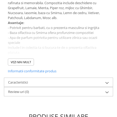
rafinata si memorabila. Compozitia include deschidere cu
Grapefruit, Lamaie, Menta, Piper roz, mijloc cu Ghimbir,
Nucsoara, Iasomie, baza cu Smirna, Lemn de cedru, Vetiver,
Patchouli, Labdanum, Mosc alb.
Avantaje:
- Potrivit pentru barbati, cu o prezenta masculina si ingrijita
- Baza olfactiva cu Smirna ofera profunzime compozitiei
- Apa de parfum potrivita pentru utilizare zilnica sau ocazii
speciale
Include-l in colectia ta si bucura-te de o prezenta olfactiva
placuta.
Despre produs
Parfum pentru: Barbati
VEZI MAI MULT
Cantitate: 100 ml
Informatii conformitate produs
Tip parfum: Apa de Parfum
Brand: Fariis
Caracteristici
Review-uri
(0)
PRODUSE SIMILARE