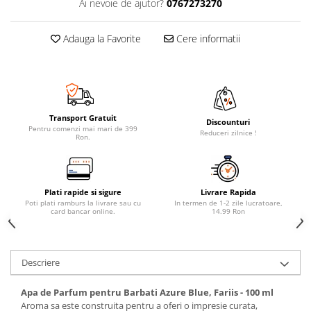
Ai nevoie de ajutor?
0767273270
Adauga la Favorite
Cere informatii
Transport Gratuit
Discounturi
Pentru comenzi mai mari de 399
Reduceri zilnice !
Ron.
Plati rapide si sigure
Livrare Rapida
Poti plati ramburs la livrare sau cu
In termen de 1-2 zile lucratoare,
card bancar online.
14.99 Ron
Descriere
Apa de Parfum pentru Barbati Azure Blue, Fariis - 100 ml
Aroma sa este construita pentru a oferi o impresie curata,