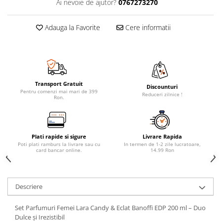
Ai nevoie de ajutor?
0767273270
Adauga la Favorite
Cere informatii
Transport Gratuit
Discounturi
Pentru comenzi mai mari de 399
Reduceri zilnice !
Ron.
Plati rapide si sigure
Livrare Rapida
Poti plati ramburs la livrare sau cu
In termen de 1-2 zile lucratoare,
card bancar online.
14.99 Ron
Descriere
Set Parfumuri Femei Lara Candy & Eclat Banoffi EDP 200 ml – Duo
Dulce și Irezistibil