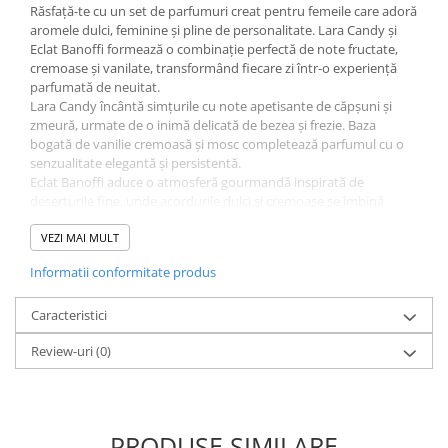
Răsfață-te cu un set de parfumuri creat pentru femeile care adoră
aromele dulci, feminine și pline de personalitate. Lara Candy și
Eclat Banoffi formează o combinație perfectă de note fructate,
cremoase și vanilate, transformând fiecare zi într-o experiență
parfumată de neuitat.
Lara Candy încântă simțurile cu note apetisante de căpșuni și
zmeură, urmate de o inimă delicată de bezea și frezie. Baza
bogată de vanilie cremoasă și mosc completează parfumul cu o
senzualitate elegantă și persistentă.
Eclat Banoffi aduce o atmosferă gourmandă inspirată de
deserturile fine, unde acordurile dulci și cremoase se îmbină
armonios cu vanilia și notele calde, oferind un parfum
reconfortant, rafinat și extrem de plăcut.
VEZI MAI MULT
Avantaje:
Informatii conformitate produs
• Două parfumuri complementare într-un singur set;
• Arome dulci, feminine și moderne;
• Potrivite pentru utilizare zilnică sau ocazii speciale;
Caracteristici
• Persistență foarte bună datorită concentrației Eau de Parfum;
Review-uri
(0)
• Flacoane elegante de 100 ml fiecare;
• Ideal pentru femeile care apreciază parfumurile gourmande;
• Alegere excelentă pentru cadou.
De ce să alegi acest set?
Fie că preferi prospețimea fructată și delicată a parfumului Lara
PRODUSE SIMILARE