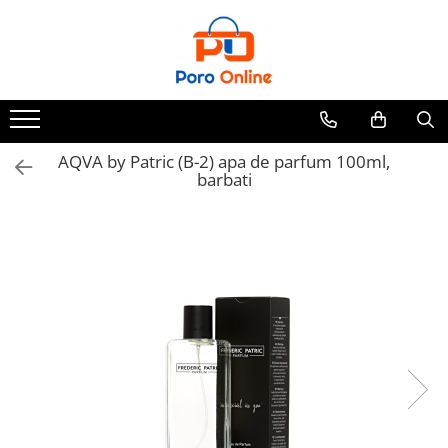
Parfum
Clone
Parfum Barbati
Parfum Femei
AQVA by Patric (B-2) apa de parfum 100ml,
barbati
Parfum Unisex
Parfumuri Arabesti
Set Parfum