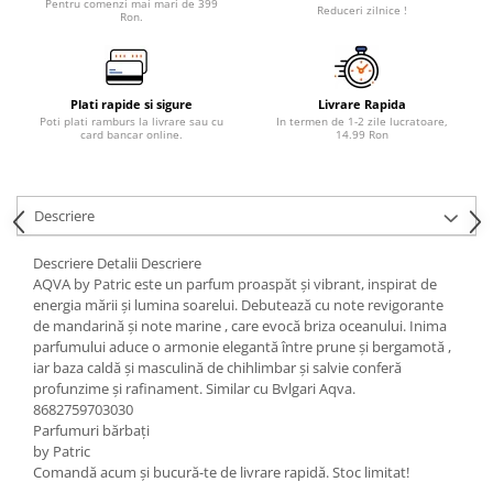
Pentru comenzi mai mari de 399
Reduceri zilnice !
Ron.
Plati rapide si sigure
Livrare Rapida
Poti plati ramburs la livrare sau cu
In termen de 1-2 zile lucratoare,
card bancar online.
14.99 Ron
Descriere
Descriere Detalii Descriere
AQVA by Patric este un parfum proaspăt și vibrant, inspirat de
energia mării și lumina soarelui. Debutează cu note revigorante
de mandarină și note marine , care evocă briza oceanului. Inima
parfumului aduce o armonie elegantă între prune și bergamotă ,
iar baza caldă și masculină de chihlimbar și salvie conferă
profunzime și rafinament. Similar cu Bvlgari Aqva.
8682759703030
Parfumuri bărbați
by Patric
Comandă acum și bucură-te de livrare rapidă. Stoc limitat!