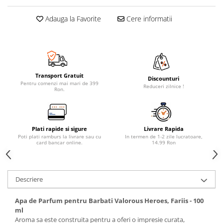
Adauga la Favorite
Cere informatii
Transport Gratuit
Discounturi
Pentru comenzi mai mari de 399
Reduceri zilnice !
Ron.
Plati rapide si sigure
Livrare Rapida
Poti plati ramburs la livrare sau cu
In termen de 1-2 zile lucratoare,
card bancar online.
14.99 Ron
Descriere
Apa de Parfum pentru Barbati Valorous Heroes, Fariis - 100
ml
Aroma sa este construita pentru a oferi o impresie curata,