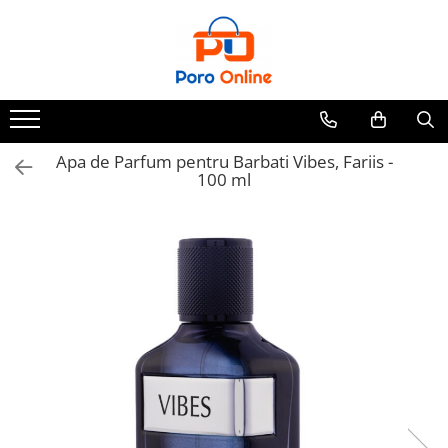
Toate Produsele
Al Absar
Parfum
Clone
Apa de Parfum pentru Barbati Vibes, Fariis -
100 ml
Parfum Barbati
Parfum Femei
Parfum Unisex
Parfumuri Arabesti
Set Parfum
Parfum tip fiola