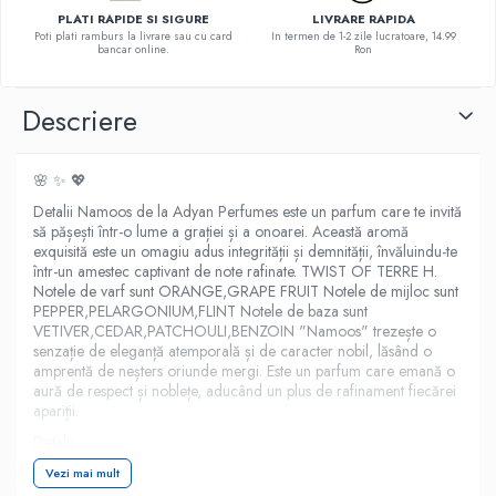
PLATI RAPIDE SI SIGURE
LIVRARE RAPIDA
Poti plati ramburs la livrare sau cu card
In termen de 1-2 zile lucratoare, 14.99
bancar online.
Ron
Descriere
🌸 ✨ 💖
Detalii Namoos de la Adyan Perfumes este un parfum care te invită
să pășești într-o lume a grației și a onoarei. Această aromă
exquisită este un omagiu adus integrității și demnității, învăluindu-te
într-un amestec captivant de note rafinate. TWIST OF TERRE H.
Notele de varf sunt ORANGE,GRAPE FRUIT Notele de mijloc sunt
PEPPER,PELARGONIUM,FLINT Notele de baza sunt
VETIVER,CEDAR,PATCHOULI,BENZOIN "Namoos" trezește o
senzație de eleganță atemporală și de caracter nobil, lăsând o
amprentă de neșters oriunde mergi. Este un parfum care emană o
aură de respect și noblețe, aducând un plus de rafinament fiecărei
apariții.
Detalii
SKU 6292257641943
Vezi mai mult