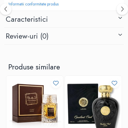
Categorii
Informatii conformitate produs
Parfumuri femei
Caracteristici
Greutate 0.6 kg
Brand
Review-uri
(0)
Adyan
Comanda acum si lasa-te cucerit de aromele elegante!
Produse similare