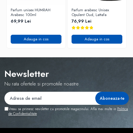
Parfum unisex HUMRAH
Parfum arabesc Unisex
Arabesc 100ml
Opulent Oud, Lattafa
69,99 Lei
76,99 Lei
Adauga in cos
Adauga in cos
Newsletter
Nu rata ofertele si promotiile noastre
Vreau sa primesc newsletter cu promotiile magazinului. Afla mai multe in
Politica
de Confidentialitate