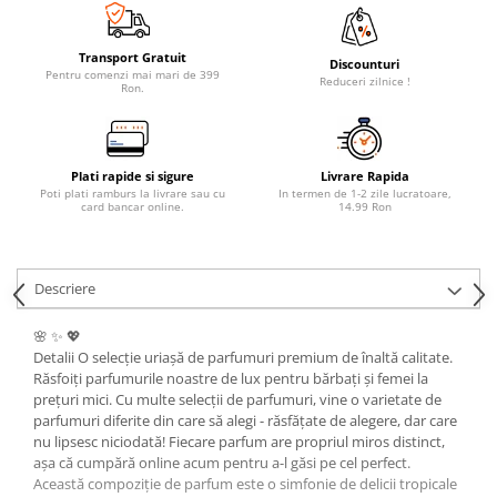
Transport Gratuit
Discounturi
Pentru comenzi mai mari de 399
Reduceri zilnice !
Ron.
Plati rapide si sigure
Livrare Rapida
Poti plati ramburs la livrare sau cu
In termen de 1-2 zile lucratoare,
card bancar online.
14.99 Ron
Descriere
🌸 ✨ 💖
Detalii O selecție uriașă de parfumuri premium de înaltă calitate.
Răsfoiți parfumurile noastre de lux pentru bărbați și femei la
prețuri mici. Cu multe selecții de parfumuri, vine o varietate de
parfumuri diferite din care să alegi - răsfățate de alegere, dar care
nu lipsesc niciodată! Fiecare parfum are propriul miros distinct,
așa că cumpără online acum pentru a-l găsi pe cel perfect.
Această compoziție de parfum este o simfonie de delicii tropicale