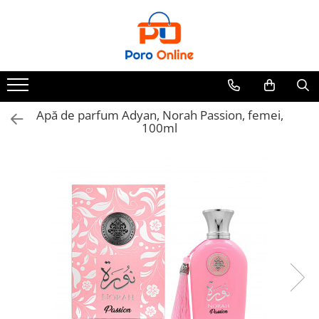
Parfum
Clone
Parfum Barbati
Parfum Femei
Apă de parfum Adyan, Norah Passion, femei,
100ml
Parfum Unisex
Parfumuri Arabesti
Set Parfum