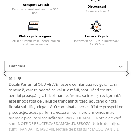
Transport Gratuit
Discounturi
Pentru comenzi mai mari de 399
Reduceri zilnice !
Ron.
Plati rapide si sigure
Livrare Rapida
Poti plati ramburs la livrare sau cu
In termen de 1-2 zile lucratoare,
card bancar online.
14.99 Ron
Descriere
🌸 ✨ 💖
Detalii Parfumul OUD VELVET este o combinație revigorantă și
senzuală, care te poartă pe valurile mării, capturând esența
aerului proaspăt și a brizei marine. Aroma sa fresh și revigorantă
este îmbogățită de uleiul de trandafir turcesc, aducând o notă
florală subtilă și elegantă. O combinație perfectă între prospețime
și seducție, acest parfum creează un echilibru armonios între
aromele plăcute și seducătoare. TWIST OF MAGIC Notele de varf
sunt NOTE DE FRUCTE,CARDAMOM,TUBEROZĂ Notele de mijloc
sunt TRANDAFIR, IASOMIE Notele de baza sunt MOSC, VANILIE,