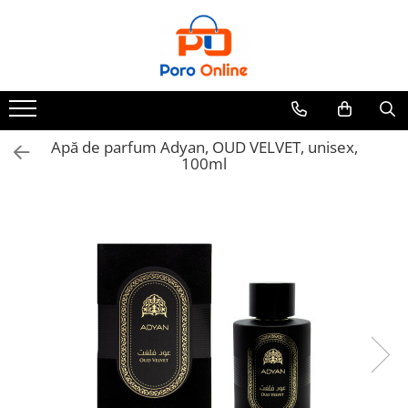
Parfum
Clone
Parfum Barbati
Parfum Femei
Apă de parfum Adyan, OUD VELVET, unisex,
100ml
Parfum Unisex
Parfumuri Arabesti
Set Parfum