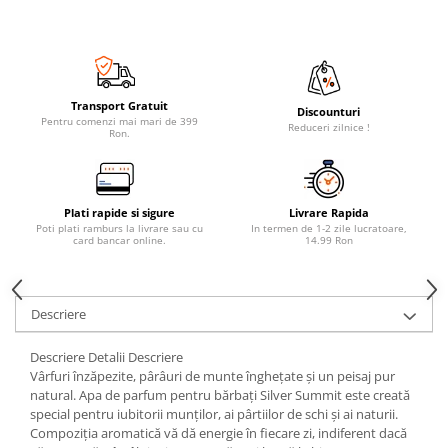
Transport Gratuit
Discounturi
Pentru comenzi mai mari de 399
Reduceri zilnice !
Ron.
Plati rapide si sigure
Livrare Rapida
Poti plati ramburs la livrare sau cu
In termen de 1-2 zile lucratoare,
card bancar online.
14.99 Ron
Descriere
Descriere Detalii Descriere
Vârfuri înzăpezite, pârâuri de munte înghețate și un peisaj pur
natural. Apa de parfum pentru bărbați Silver Summit este creată
special pentru iubitorii munților, ai pârtiilor de schi și ai naturii.
Compoziția aromatică vă dă energie în fiecare zi, indiferent dacă