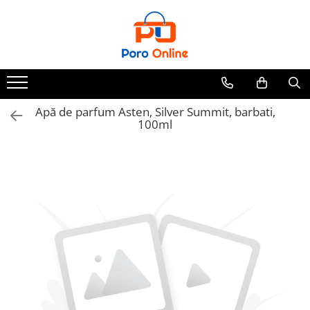
Toate Produsele
Al Absar
Parfum
Clone
Apă de parfum Asten, Silver Summit, barbati,
100ml
Parfum Barbati
Parfum Femei
Parfum Unisex
Parfumuri Arabesti
Set Parfum
Parfum tip fiola