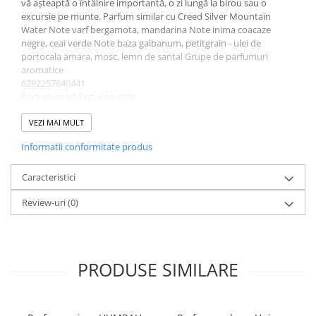
vă așteaptă o întâlnire importantă, o zi lungă la birou sau o
excursie pe munte. Parfum similar cu Creed Silver Mountain
Water Note varf bergamota, mandarina Note inima coacaze
negre, ceai verde Note baza galbanum, petitgrain - ulei de
portocala amara, mosc, lemn de santal Grupe de parfumuri
aromatice
6292257640441
Parfumuri bărbați Greutate
0.6 kg
Asten
VEZI MAI MULT
Comandă acum și bucură-te de livrare rapidă. Stoc limitat!
Informatii conformitate produs
Caracteristici
Review-uri
(0)
PRODUSE SIMILARE