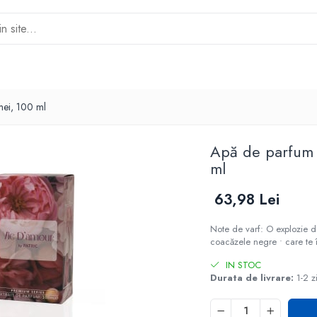
mei, 100 ml
Apă de parfum 
ml
63,98 Lei
Note de varf: O explozie de
coacăzele negre • care te în
IN STOC
Durata de livrare:
1-2 z