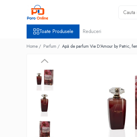
Toate Produsele
Toate Produsele
Reduceri
Al Absar
Parfum
Home /
Parfum /
Apă de parfum Vie D'Amour by Patric, fe
Clone
Parfum Barbati
Parfum Femei
Parfum Unisex
Parfumuri Arabesti
Set Parfum
Parfum tip fiola