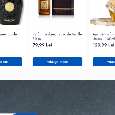
isex Opulent
Parfum arabesc Tabac de Vanille,
Apa de Parfum F
80 ml
Unisex - 100ml
79,99 Lei
129,99 Lei
n cos
Adauga in cos
Adau