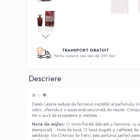
TRANSPORT GRATUIT
Pentru comenzi mai mari de 399 Ron.
Descriere
🌸 ✨ 💖
Detalii Lasă-te sedusă de farmecul irezistibil al parfumului V
iubirii, oferindu-ți o experiență senzorială de neuitat. Comp
într-o aură de prospețime și vitalitate. -
Note de mijloc:
O inimă florală delicată și feminină, cu 
atemporală. - Note de bază: O bază bogată și catifelată de v
satisfacția. Vie D'Amour by Patric este parfumul perfect pentr