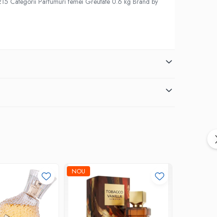
706215 Categorii Parfumuri femei Greutate 0.6 kg Brand by
NOU
-30%