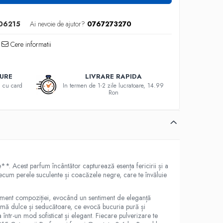
06215
Ai nevoie de ajutor?
0767273270
Cere informatii
GURE
LIVRARE RAPIDA
au cu card
In termen de 1-2 zile lucratoare, 14.99
Ron
e**. Acest parfum încântător capturează esența fericirii și a
precum perele suculente și coacăzele negre, care te învăluie
inament compoziției, evocând un sentiment de eleganță
 urmă dulce și seducătoare, ce evocă bucuria pură și
 într-un mod sofisticat și elegant. Fiecare pulverizare te