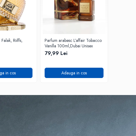
alak, Riiffs,
Parfum arabesc L’affair Tobacco
Parfum ara
Vanilla 100ml,Dubai Unisex
Stunner, 1
79,99 Lei
99,99 Lei
ga in cos
Adauga in cos
A