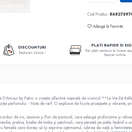
Cod Produs:
86827597
Adauga la Favorite
PLATI RAPIDE SI SI
DISCOUNTURI
Poti plati ramburs la livrare s
Reduceri zilnice !
bancar online.
ie D'Amour by Patric o creație olfactivă inspirată de iconicul **La Vie Est Bell
oziția parfumului: - Note de varf: O explozie de fructe proaspete și vibrante, 
acorduri de iris, iasomie și flori de portocal, care adaugă profunzime și raf
anilie, praline, boabe de tonka și patchouli, care persistă pe piele, lăsând o
u femeile care doresc să își exprime optimismul, iubirea de viață și feminitatea