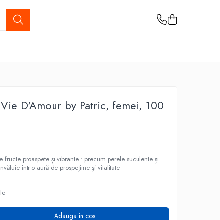
Vie D'Amour by Patric, femei, 100
 fructe proaspete și vibrante • precum perele suculente și
văluie într-o aură de prospețime și vitalitate
ile
Adauga in cos