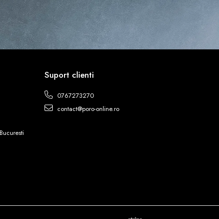
Suport clienti
0767273270
contact@poro-online.ro
Bucuresti