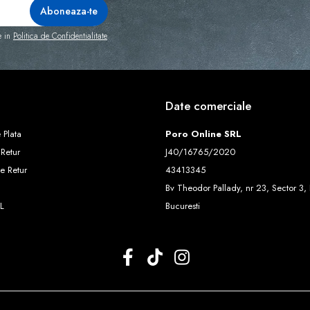
e in
Politica de Confidentialitate
Date comerciale
 Plata
Poro Online SRL
 Retur
J40/16765/2020
e Retur
43413345
Bv Theodor Pallady, nr 23, Sector 3, 
L
Bucuresti