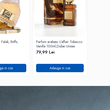
alak, Riiffs,
Parfum arabesc L’affair Tobacco
Parfum ara
Vanilla 100ml,Dubai Unisex
Stunner, 1
79,99 Lei
99,99 Lei
ga in cos
Adauga in cos
A