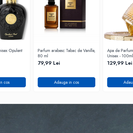
isex Opulent
Parfum arabesc Tabac de Vanille,
Apa de Parfum F
80 ml
Unisex - 100ml
79,99 Lei
129,99 Lei
n cos
Adauga in cos
Adau