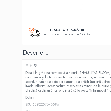
TRANSPORT GRATUIT
Pentru comenzi mai mari de 399 Ron.
Descriere
🌸 ✨ 💖
Detalii În grădina fermecată a naturii, THAMNIYAT FLORA, un
de zmeură și litchi își deschid inima cu bucurie, emanând o 
acorduri luminoase de bergamot , care răsfrâng strălucirea
livada înflorită, acest parfum răscolește amintiri de bucurie
olfactivă captivantă, care te invită să te pierzi în farmecul 
Detalii
SKU 6292257643596