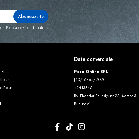
e in
Politica de Confidentialitate
Date comerciale
 Plata
Poro Online SRL
 Retur
J40/16765/2020
e Retur
43413345
Bv Theodor Pallady, nr 23, Sector 3, 
L
Bucuresti