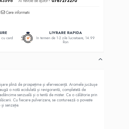
43596
Ai nevoie de ajutor?
0767273270
Cere informatii
GURE
LIVRARE RAPIDA
au cu card
In termen de 1-2 zile lucratoare, 14.99
Ron
ișare plină de prospețime și efervescență. Aromele jucăușe
daugă o notă acidulată și revigorantă, completată de
dâncime senzuală și o tentă de mister. Ca o călătorie prin
 plăcerii. Cu fiecare pulverizare, se conturează o poveste
și senzație.