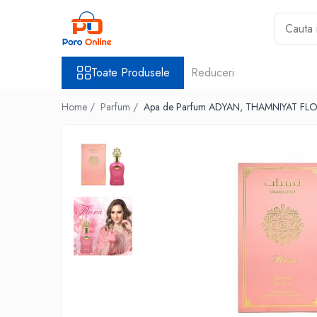
Toate Produsele
Toate Produsele
Reduceri
Al Absar
Parfum
Home /
Parfum /
Apa de Parfum ADYAN, THAMNIYAT FLO
Clone
Parfum Barbati
Parfum Femei
Parfum Unisex
Parfumuri Arabesti
Set Parfum
Parfum tip fiola