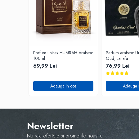
Parfum unisex HUMRAH Arabesc
Parfum arabesc Un
100ml
Oud, Lattafa
69,99 Lei
76,99 Lei
Adauga in cos
Adauga i
Newsletter
Nu rata ofertele si promotiile noastre