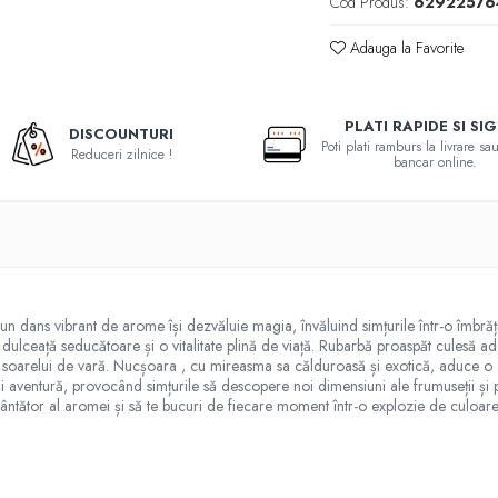
Cod Produs:
62922576
Adauga la Favorite
PLATI RAPIDE SI SI
DISCOUNTURI
Poti plati ramburs la livrare s
Reduceri zilnice !
bancar online.
 dans vibrant de arome își dezvăluie magia, învăluind simțurile într-o îmbrăț
dulceață seducătoare și o vitalitate plină de viață. Rubarbă proaspăt culesă a
 soarelui de vară. Nucșoara , cu mireasma sa călduroasă și exotică, aduce o a
 și aventură, provocând simțurile să descopere noi dimensiuni ale frumuseții și
încântător al aromei și să te bucuri de fiecare moment într-o explozie de culoare 