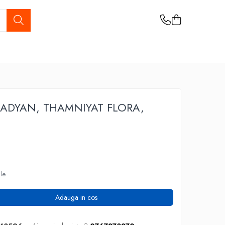
m ADYAN, THAMNIYAT FLORA,
ile
Adauga in cos