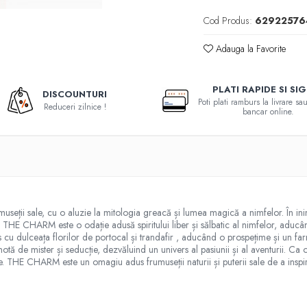
Cod Produs:
62922576
Adauga la Favorite
PLATI RAPIDE SI SI
DISCOUNTURI
Poti plati ramburs la livrare s
Reduceri zilnice !
bancar online.
eții sale, cu o aluzie la mitologia greacă și lumea magică a nimfelor. În inim
 THE CHARM este o odație adusă spiritului liber și sălbatic al nimfelor, aducân
s cu dulceața florilor de portocal și trandafir , aducând o prospețime și un fa
ă de mister și seducție, dezvăluind un univers al pasiunii și al aventurii. Ca
te. THE CHARM este un omagiu adus frumuseții naturii și puterii sale de a inspira