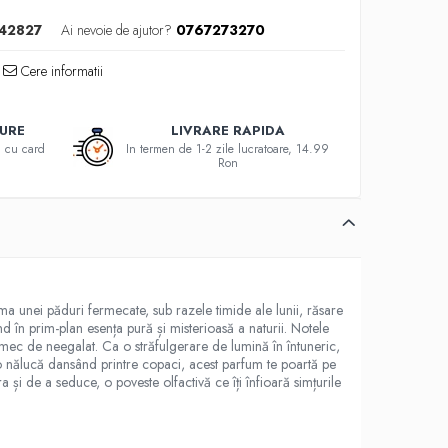
42827
Ai nevoie de ajutor?
0767273270
Cere informatii
GURE
LIVRARE RAPIDA
au cu card
In termen de 1-2 zile lucratoare, 14.99
Ron
a unei păduri fermecate, sub razele timide ale lunii, răsare
d în prim-plan esența pură și misterioasă a naturii. Notele
rmec de neegalat. Ca o străfulgerare de lumină în întuneric,
 o nălucă dansând printre copaci, acest parfum te poartă pe
 și de a seduce, o poveste olfactivă ce îți înfioară simțurile