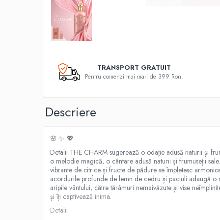
TRANSPORT GRATUIT
Pentru comenzi mai mari de 399 Ron.
Descriere
🌸 ✨ 💖
Detalii THE CHARM sugerează o odație adusă naturii și frumus
o melodie magică, o cântare adusă naturii și frumuseții sale.
vibrante de citrice și fructe de pădure se împletesc armonio
acordurile profunde de lemn de cedru și paciuli adaugă o not
aripile vântului, către tărâmuri nemaivăzute și vise neîmplini
și îți captivează inima.
Detalii