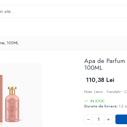
mei, 100ML
Apa de Parfum
100ML
110,38 Lei
Note: Lemn • Trandafir • 
IN STOC
Durata de livrare:
1-2 z