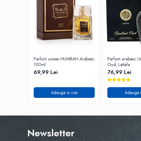
Parfum unisex HUMRAH Arabesc
Parfum arabesc Un
100ml
Oud, Lattafa
69,99 Lei
76,99 Lei
Adauga in cos
Adauga i
Newsletter