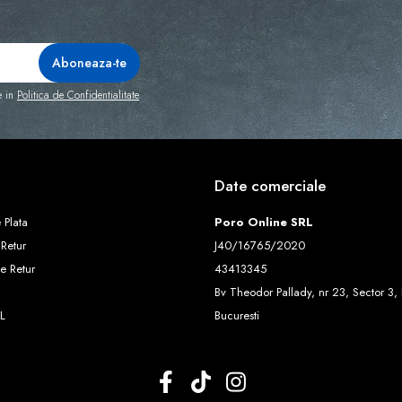
e in
Politica de Confidentialitate
Date comerciale
 Plata
Poro Online SRL
 Retur
J40/16765/2020
e Retur
43413345
Bv Theodor Pallady, nr 23, Sector 3, 
L
Bucuresti