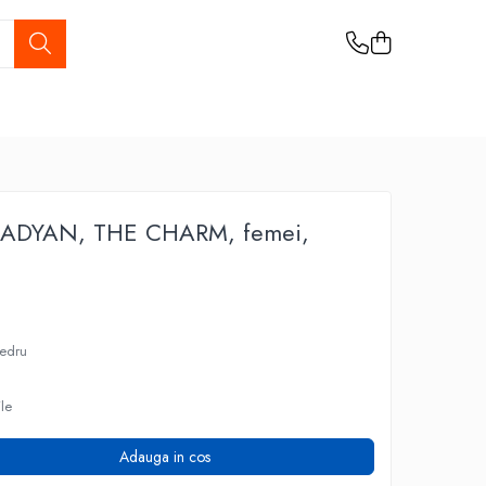
 ADYAN, THE CHARM, femei,
Cedru
ile
Adauga in cos