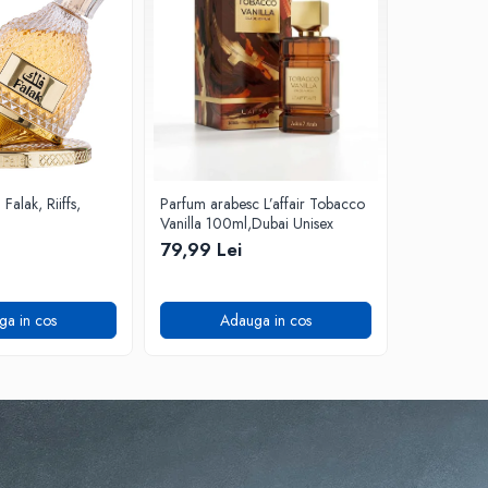
alak, Riiffs,
Parfum arabesc L’affair Tobacco
Apa de Par
Vanilla 100ml,Dubai Unisex
Riiffs, Barb
79,99 Lei
72,99 L
ga in cos
Adauga in cos
A