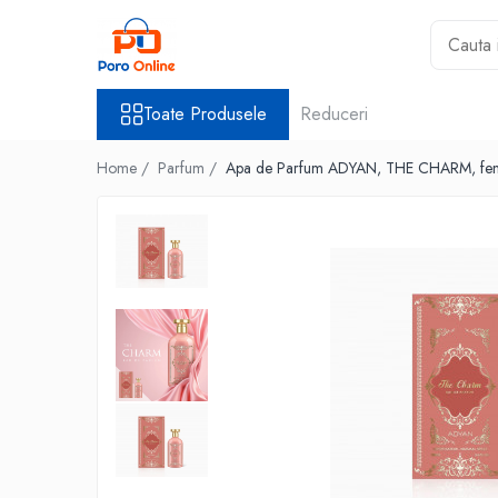
Toate Produsele
Toate Produsele
Reduceri
Al Absar
Parfum
Home /
Parfum /
Apa de Parfum ADYAN, THE CHARM, fe
Clone
Parfum Barbati
Parfum Femei
Parfum Unisex
Parfumuri Arabesti
Set Parfum
Parfum tip fiola