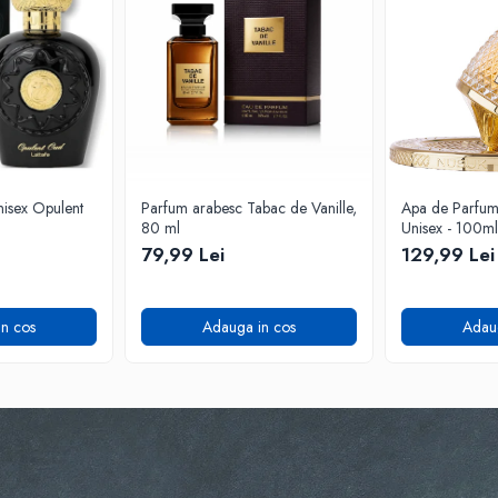
isex Opulent
Parfum arabesc Tabac de Vanille,
Apa de Parfum F
80 ml
Unisex - 100ml
79,99 Lei
129,99 Lei
n cos
Adauga in cos
Adau