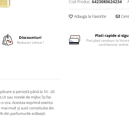
Cod Produs:
6423080624234
Adauga la Favorite
Cere 
Plati rapide si sig
Discounturi
Poti plati ramburs la livra
Reduceri zilnice !
card bancar online
icare și persistă până la 10 - 20
UI sau notele de mijloc Își fac
de o ora. Acestea exprimă esența
mai mult și sunt constituite din
0% din parfumurile arăbești