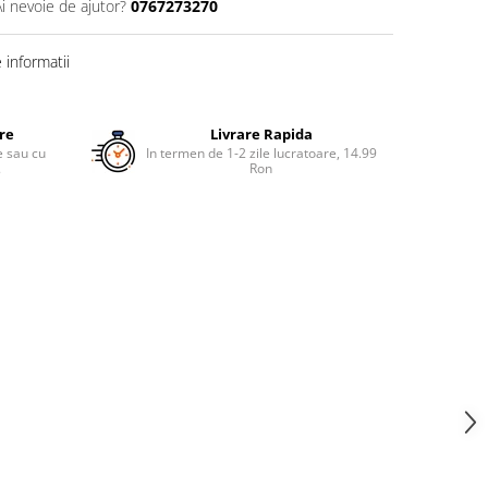
Ai nevoie de ajutor?
0767273270
informatii
ure
Livrare Rapida
re sau cu
In termen de 1-2 zile lucratoare, 14.99
.
Ron