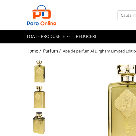
Toate Produsele
Al Absar
TOATE PRODUSELE
REDUCERI
Parfum
Clone
Home /
Parfum /
Apa de parfum Al Dirgham Limited Edition
Parfum Barbati
Parfum Femei
Parfum Unisex
Parfumuri Arabesti
Set Parfum
Parfum tip fiola