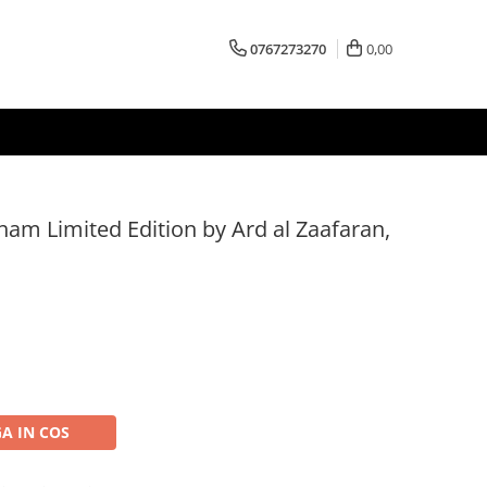
0767273270
0,00
am Limited Edition by Ard al Zaafaran,
A IN COS