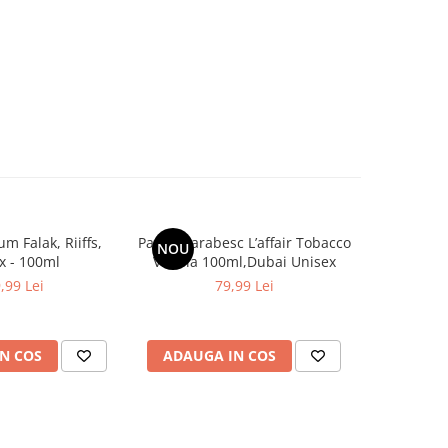
m Falak, Riiffs,
Parfum arabesc L’affair Tobacco
Parfum ar
NOU
-30%
x - 100ml
Vanilla 100ml,Dubai Unisex
Stu
,99 Lei
79,99 Lei
99,9
N COS
ADAUGA IN COS
ADAUG