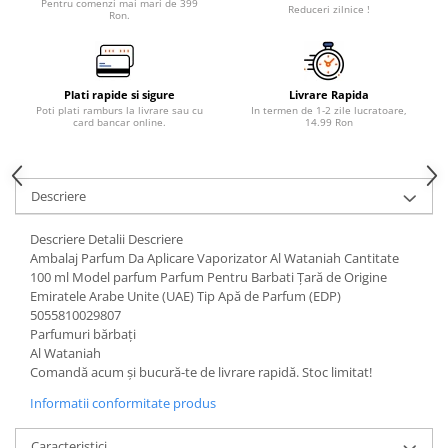
Pentru comenzi mai mari de 399
Reduceri zilnice !
Ron.
Plati rapide si sigure
Livrare Rapida
Poti plati ramburs la livrare sau cu
In termen de 1-2 zile lucratoare,
card bancar online.
14.99 Ron
Descriere
Descriere Detalii Descriere
Ambalaj Parfum Da Aplicare Vaporizator Al Wataniah Cantitate
100 ml Model parfum Parfum Pentru Barbati Țară de Origine
Emiratele Arabe Unite (UAE) Tip Apă de Parfum (EDP)
5055810029807
Parfumuri bărbați
Al Wataniah
Comandă acum și bucură-te de livrare rapidă. Stoc limitat!
Informatii conformitate produs
Caracteristici