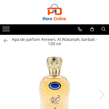
Toate Produsele
Al Absar
Parfum
Clone
Apa de parfum Ameeri, Al Wataniah, barbati -
100 ml
Parfum Barbati
Parfum Femei
Parfum Unisex
Parfumuri Arabesti
Set Parfum
Parfum tip fiola