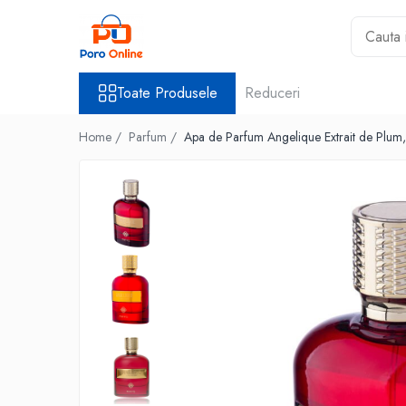
Toate Produsele
Toate Produsele
Reduceri
Al Absar
Parfum
Home /
Parfum /
Apa de Parfum Angelique Extrait de Plum, 
Clone
Parfum Barbati
Parfum Femei
Parfum Unisex
Parfumuri Arabesti
Set Parfum
Parfum tip fiola