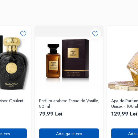
isex Opulent
Parfum arabesc Tabac de Vanille,
Apa de Parfum F
80 ml
Unisex - 100ml
79,99 Lei
129,99 Lei
n cos
Adauga in cos
Adau