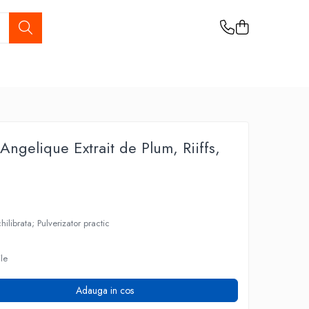
ngelique Extrait de Plum, Riiffs,
ilibrata; Pulverizator practic
ile
Adauga in cos