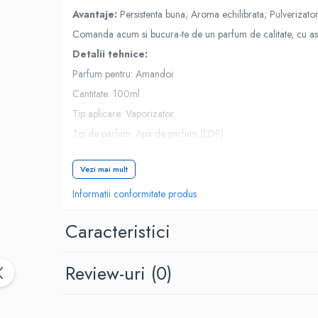
Avantaje:
Persistenta buna; Aroma echilibrata; Pulverizator
Comanda acum si bucura-te de un parfum de calitate, cu asp
Detalii tehnice:
Parfum pentru: Amandoi
Cantitate: 100ml
Tip aplicare: Vaporizator
Tip de parfum: Apa de parfum (EDP)
Brand: Riiffs
Vezi mai mult
Informatii conformitate produs
Caracteristici
Review-uri
(0)