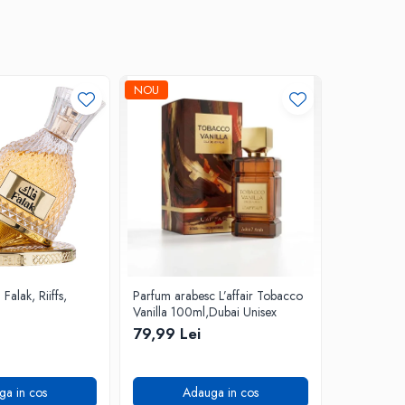
NOU
alak, Riiffs,
Parfum arabesc L’affair Tobacco
Apa de Par
Vanilla 100ml,Dubai Unisex
Riiffs, Barb
79,99 Lei
72,99 L
ga in cos
Adauga in cos
A