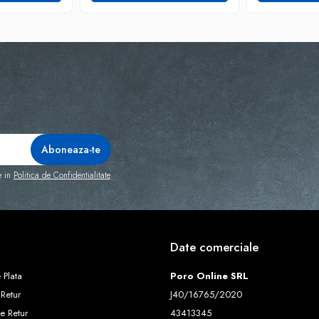
e in
Politica de Confidentialitate
Date comerciale
 Plata
Poro Online SRL
 Retur
J40/16765/2020
e Retur
43413345