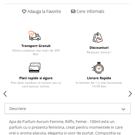
Adauga la Favorite
Cere informatii
Transport Gratuit
Discounturi
Pentru comenzi mai mari de 399
Reduceri zilnice !
Ron.
Plati rapide si sigure
Livrare Rapida
Poti plati ramburs la livrare sau cu
In termen de 1-2 zile lucratoare,
card bancar online.
14.99 Ron
Descriere
Apa de Parfum Aurum Femme, Riiffs, Femei - 100ml este un
parfum cu o prezenta feminina, creat pentru momentele in care
vrei o aroma placuta, eleganta si usor de purtat. Compozitia sa