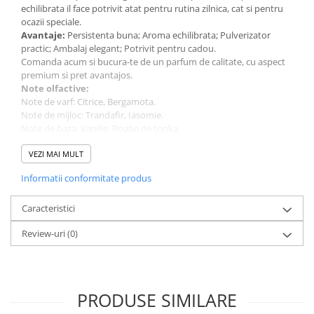
echilibrata il face potrivit atat pentru rutina zilnica, cat si pentru
ocazii speciale.
Avantaje:
Persistenta buna; Aroma echilibrata; Pulverizator
practic; Ambalaj elegant; Potrivit pentru cadou.
Comanda acum si bucura-te de un parfum de calitate, cu aspect
premium si pret avantajos.
Note olfactive:
Note de varf: Citrice, Bergamota.
Note de mijloc: Trandafir, Iasomie.
Note de baza: Vanilie, Boabe de tonka.
Detalii tehnice:
Parfum pentru: Ea
VEZI MAI MULT
Cantitate: 100 ml
Informatii conformitate produs
Tip aplicare: Vaporizator
Tip de parfum: Apa de parfum (EDP)
Brand: Riiffs
Caracteristici
Review-uri
(0)
PRODUSE SIMILARE