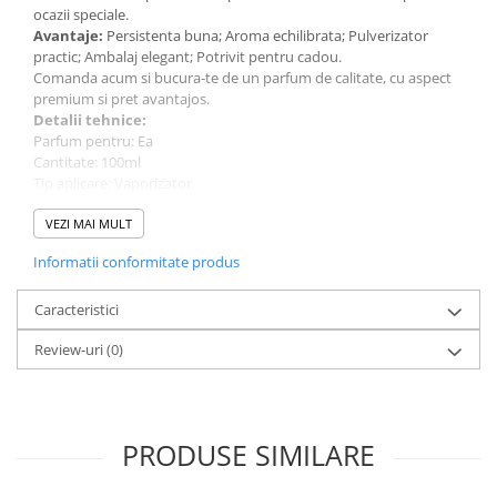
ocazii speciale.
Avantaje:
Persistenta buna; Aroma echilibrata; Pulverizator
practic; Ambalaj elegant; Potrivit pentru cadou.
Comanda acum si bucura-te de un parfum de calitate, cu aspect
premium si pret avantajos.
Detalii tehnice:
Parfum pentru: Ea
Cantitate: 100ml
Tip aplicare: Vaporizator
Tip de parfum: Apa de parfum (EDP)
Brand: Riiffs
VEZI MAI MULT
Informatii conformitate produs
Caracteristici
Review-uri
(0)
PRODUSE SIMILARE