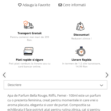
Adauga la Favorite
Cere informatii
Transport Gratuit
Discounturi
Pentru comenzi mai mari de 399
Reduceri zilnice !
Ron.
Plati rapide si sigure
Livrare Rapida
Poti plati ramburs la livrare sau cu
In termen de 1-2 zile lucratoare,
card bancar online.
14.99 Ron
Descriere
Apa de Parfum Bella Rouge, Riiffs, Femei - 100ml este un parfum
cu o prezenta feminina, creat pentru momentele in care vrei o
aroma placuta, eleganta si usor de purtat. Compozitia sa
echilibrata il face potrivit atat pentru rutina zilnica, cat si pentru