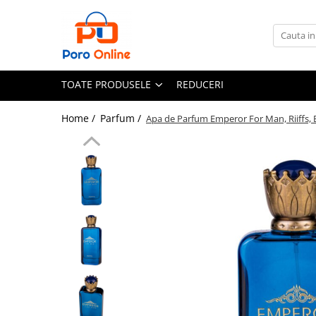
Toate Produsele
Al Absar
TOATE PRODUSELE
REDUCERI
Parfum
Clone
Home /
Parfum /
Apa de Parfum Emperor For Man, Riiffs, 
Parfum Barbati
Parfum Femei
Parfum Unisex
Parfumuri Arabesti
Set Parfum
Parfum tip fiola