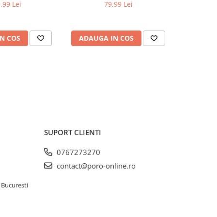
,99 Lei
79,99 Lei
99,9
N COS
ADAUGA IN COS
ADAUG
SUPORT CLIENTI
0767273270
contact@poro-online.ro
 Bucuresti