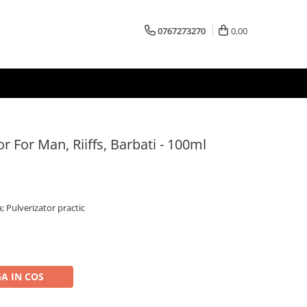
0767273270
0,00
For Man, Riiffs, Barbati - 100ml
; Pulverizator practic
A IN COS