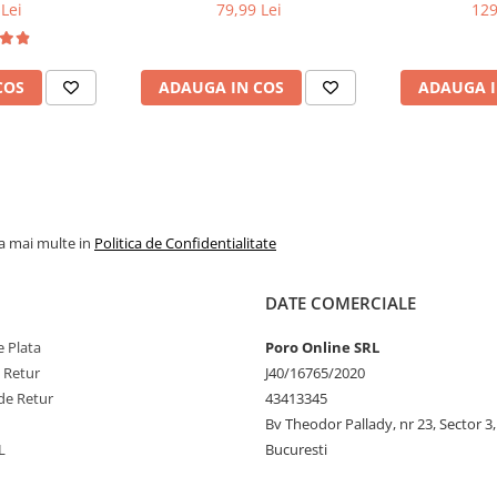
Lei
79,99 Lei
129
COS
ADAUGA IN COS
ADAUGA I
la mai multe in
Politica de Confidentialitate
DATE COMERCIALE
 Plata
Poro Online SRL
e Retur
J40/16765/2020
de Retur
43413345
Bv Theodor Pallady, nr 23, Sector 3,
L
Bucuresti