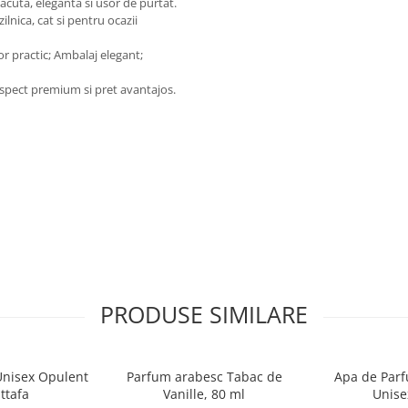
cuta, eleganta si usor de purtat.
ilnica, cat si pentru ocazii
r practic; Ambalaj elegant;
spect premium si pret avantajos.
PRODUSE SIMILARE
Unisex Opulent
Parfum arabesc Tabac de
Apa de Parfu
ttafa
Vanille, 80 ml
Unise