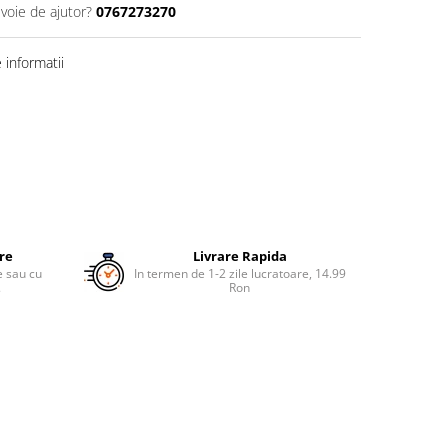
evoie de ajutor?
0767273270
informatii
ure
Livrare Rapida
re sau cu
In termen de 1-2 zile lucratoare, 14.99
.
Ron