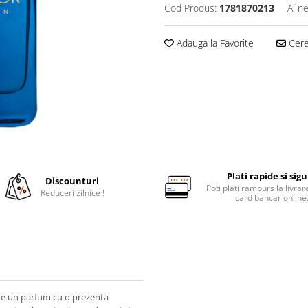
Cod Produs:
1781870213
Ai n
Adauga la Favorite
Cere 
Plati rapide si sig
Discounturi
Poti plati ramburs la livra
Reduceri zilnice !
card bancar online
ste un parfum cu o prezenta