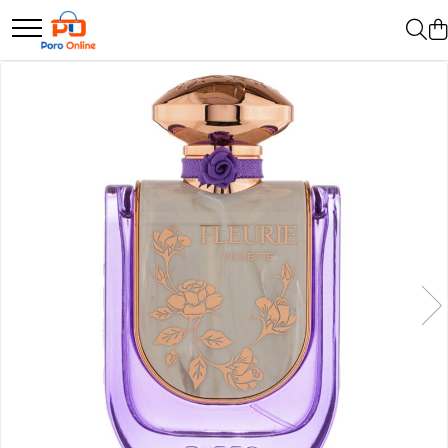
Parfum
Clone
Parfum Barbati
Parfum Femei
Parfum Unisex
Parfumuri Arabesti
Set Parfum