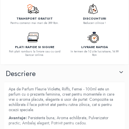
TRANSPORT GRATUIT
DISCOUNTURI
Pentru comenzi mai mari de 399 Ron.
Reduceri zilnice !
PLATI RAPIDE SI SIGURE
LIVRARE RAPIDA
Poti plati ramburs la livrare sau cu card
In termen de 1-2 zile lucratoare, 14.99
bancar online.
Ron
Descriere
Apa de Parfum Fleurie Violette, Riiffs, Femei - 100ml este un
parfum cu o prezenta feminina, creat pentru momentele in care
vrei o aroma placuta, eleganta si usor de purtat. Compozitia sa
echilibrata il face potrivit atat pentru rutina zilnica, cat si pentru
ocazii speciale.
Avantaje:
Persistenta buna; Aroma echilibrata; Pulverizator
practic; Ambalaj elegant; Potrivit pentru cadou.