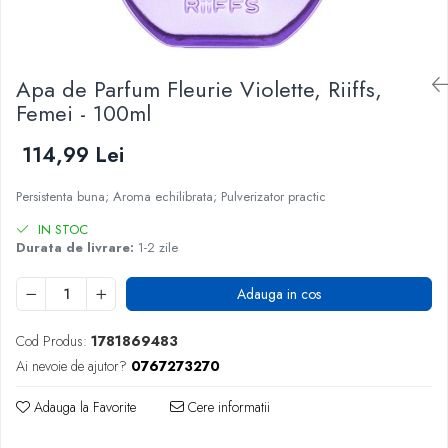
Apa de Parfum Fleurie Violette, Riiffs,
Femei - 100ml
114,99 Lei
Persistenta buna; Aroma echilibrata; Pulverizator practic
IN STOC
Durata de livrare:
1-2 zile
Adauga in cos
Cod Produs:
1781869483
Ai nevoie de ajutor?
0767273270
Adauga la Favorite
Cere informatii