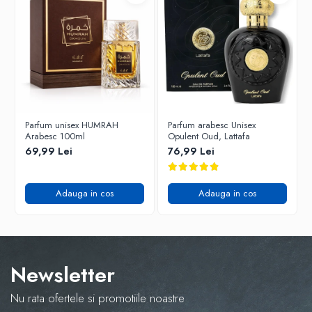
Parfum unisex HUMRAH
Parfum arabesc Unisex
Arabesc 100ml
Opulent Oud, Lattafa
69,99 Lei
76,99 Lei
Adauga in cos
Adauga in cos
Newsletter
Nu rata ofertele si promotiile noastre