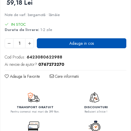
59,18 Lei
Note de varf: bergamotă • lămâie
IN STOC
Durata de livrare:
1-2 zile
Adauga in cos
Cod Produs:
6423080622988
Ai nevoie de ajutor?
0767273270
Adauga la Favorite
Cere informatii
TRANSPORT GRATUIT
DISCOUNTURI
Pentru comenzi mai mari de 399 Ron.
Reduceri zilnice !