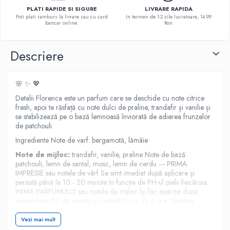
PLATI RAPIDE SI SIGURE
LIVRARE RAPIDA
Poti plati ramburs la livrare sau cu card
In termen de 1-2 zile lucratoare, 14.99
bancar online.
Ron
Descriere
🌸 ✨ 💖
Detalii Florenca este un parfum care se deschide cu note citrice
fresh, apoi te răsfață cu note dulci de praline, trandafir și vanilie și
se stabilizează pe o bază lemnoasă înviorată de adierea frunzelor
de patchouli.
Ingrediente Note de varf: bergamotă, lămâie
Note de mijloc:
trandafir, vanilie, praline Note de bază:
patchouli, lemn de santal, mosc, lemn de cerdu --- PRIMA
IMPRESIE sau notele de vârf Se simt imediat după aplicare și
persistă până la 10 - 20 minute în funcție de PH-ul pielii fiecăruia.
INIMA PARFUMULUI sau notele de mijloc Își fac apariția după
aproximativ 20 de minute și persistă în jur de o ora. Acestea
exprimă esența parfumului. LONGEVITATEA sau notele de bază
Persistă cel mai mult și sunt constituite din esențele de ulei care nu
Vezi mai mult
se evaporă sau nu sunt volatile. 90% din parfumurile arăbești