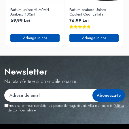
Parfum unisex HUMRAH
Parfum arabesc Unisex
Arabesc 100ml
Opulent Oud, Lattafa
69,99 Lei
76,99 Lei
Adauga in cos
Adauga in cos
Newsletter
Nu rata ofertele si promotiile noastre
Vreau sa primesc newsletter cu promotiile magazinului. Afla mai multe in
Politica
de Confidentialitate