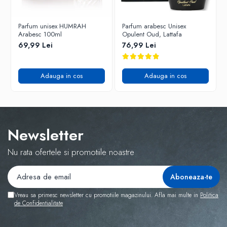
Parfum unisex HUMRAH
Parfum arabesc Unisex
Arabesc 100ml
Opulent Oud, Lattafa
69,99 Lei
76,99 Lei
Adauga in cos
Adauga in cos
Newsletter
Nu rata ofertele si promotiile noastre
Vreau sa primesc newsletter cu promotiile magazinului. Afla mai multe in
Politica
de Confidentialitate