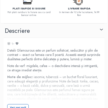
PLATI RAPIDE SI SIGURE
LIVRARE RAPIDA
Poti plati ramburs la livrare sau cu card
In termen de 1-2 zile lucratoare, 14.99
bancar online.
Ron
Descriere
🌸 ✨ 💖
Detalii Glamourous este un parfum sofisticat, seducător și plin de
contrast – exact ca femeia care îl poartă. Această esență surprinde
dualitatea perfectă dintre delicatețe și putere, lumină și mister.
Note de varf: migdale, cafea – o deschidere intensă și intrigantă,
ce atrage imediat atenția.
Note de mijloc:
iasomie, tuberoză – un buchet floral luxuriant,
care adaugă eleganță și profunzime. Note de bază: tonka, cacao,
vanilie – o bază caldă, dulce și senzuală, care lasă o urmă
irezistibilă pe piele. Glamourous este parfumul femeii sigure pe
sine, care îndrăznește să fie diferită, seducătoare și memorabilă.
Un accesoriu olfactiv de seară, perfect pentru ocazii speciale sau
momente în care vrei să cucerești… fără să rostești un cuvânt.
Detalii SKU 6290360598123 Categorii Parfumuri femei Greutate
Vezi mai mult