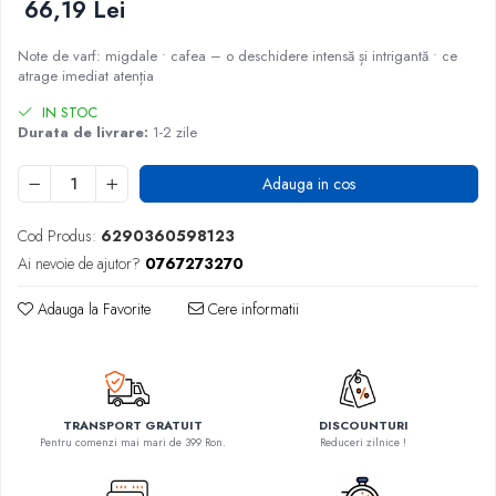
66,19 Lei
Note de varf: migdale • cafea – o deschidere intensă și intrigantă • ce
atrage imediat atenția
IN STOC
Durata de livrare:
1-2 zile
Adauga in cos
Cod Produs:
6290360598123
Ai nevoie de ajutor?
0767273270
Adauga la Favorite
Cere informatii
TRANSPORT GRATUIT
DISCOUNTURI
Pentru comenzi mai mari de 399 Ron.
Reduceri zilnice !