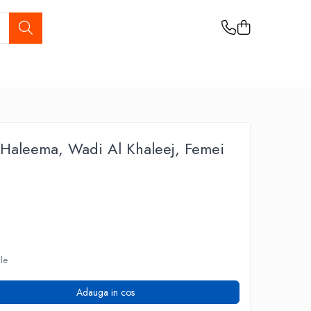
Haleema, Wadi Al Khaleej, Femei
ile
Adauga in cos