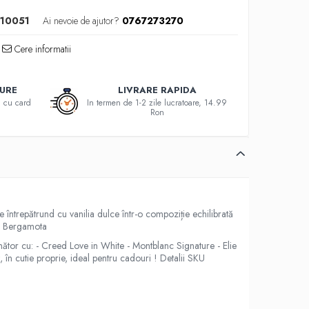
10051
Ai nevoie de ajutor?
0767273270
Cere informatii
GURE
LIVRARE RAPIDA
au cu card
In termen de 1-2 zile lucratoare, 14.99
Ron
e întrepătrund cu vanilia dulce într-o compoziție echilibrată
f: Bergamota
ănător cu: - Creed Love in White - Montblanc Signature - Elie
 în cutie proprie, ideal pentru cadouri ! Detalii SKU