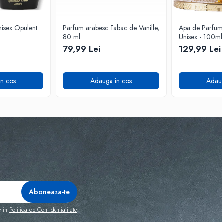
isex Opulent
Parfum arabesc Tabac de Vanille,
Apa de Parfum F
80 ml
Unisex - 100ml
79,99 Lei
129,99 Lei
n cos
Adauga in cos
Adau
e in
Politica de Confidentialitate