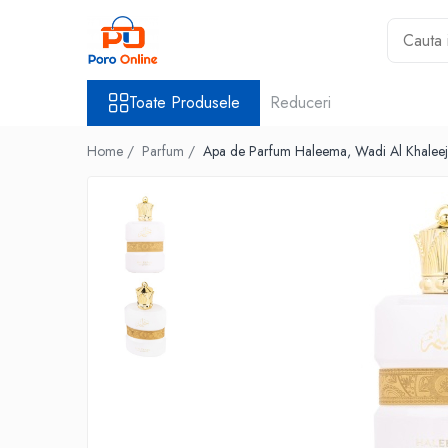
Toate Produsele
Toate Produsele
Reduceri
Al Absar
Parfum
Home /
Parfum /
Apa de Parfum Haleema, Wadi Al Khalee
Clone
Parfum Barbati
Parfum Femei
Parfum Unisex
Parfumuri Arabesti
Set Parfum
Parfum tip fiola