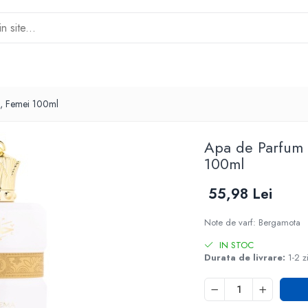
j, Femei 100ml
Apa de Parfum 
100ml
55,98 Lei
Note de varf: Bergamota
IN STOC
Durata de livrare:
1-2 z