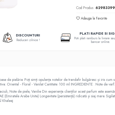
Cod Produs:
62983399
Adauga la Favorite
PLATI RAPIDE SI SI
DISCOUNTURI
Poti plati ramburs la livrare s
Reduceri zilnice !
bancar online.
ase de pielărie. Poți simți opulența notelor de trandafir bulgăresc și iris cum s
tiva: Oriental - Floral - Vanilat Cantitate: 100 ml INGREDIENTE : Note de var
ciuli, Note de piele, Vanilie Din experiența clienților acest parfum este asem
miratele Arabe Unite) Longevitate (persistență) ridicată și siaj mare. Sigilat,
 Khaleej