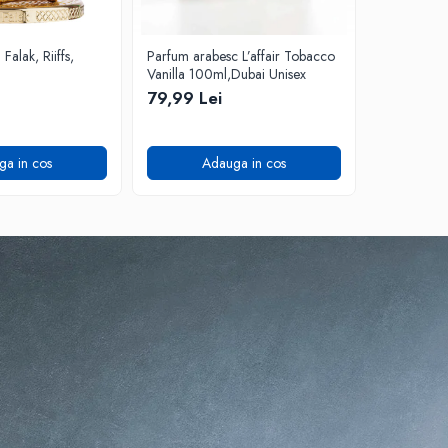
alak, Riiffs,
Parfum arabesc L’affair Tobacco
Apa de Par
Vanilla 100ml,Dubai Unisex
Riiffs, Barb
79,99 Lei
72,99 L
ga in cos
Adauga in cos
A