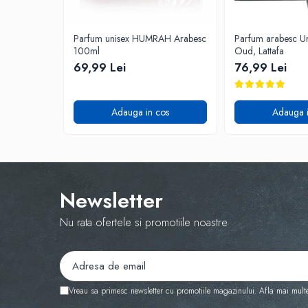
Parfum unisex HUMRAH Arabesc
Parfum arabesc Un
100ml
Oud, Lattafa
69,99 Lei
76,99 Lei
Adauga in cos
Adauga i
Newsletter
Nu rata ofertele si promotiile noastre
Vreau sa primesc newsletter cu promotiile magazinului. Afla mai mult