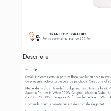
TRANSPORT GRATUIT
Pentru comenzi mai mari de 399 Ron.
Descriere
🌸 ✨ 💖
Detalii Haleema este un parfum floral vanilat cu note misterio
de prezența notelor proaspete de patchouli. Categorie olfac
Note de mijloc:
Trandafir bulgaresc, Iris Note de bază: Pa
Saab Le Parfum in White 100% Original, Made in Dubai, UAE (E
6298339910051 Categorii Parfumuri femei Brand Wadi Al
Comanda acum si lasa-te cucerit de aromele elegante!