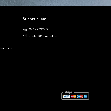
Suport clienti
0767273270
contact@poro-online.ro
Bucuresti