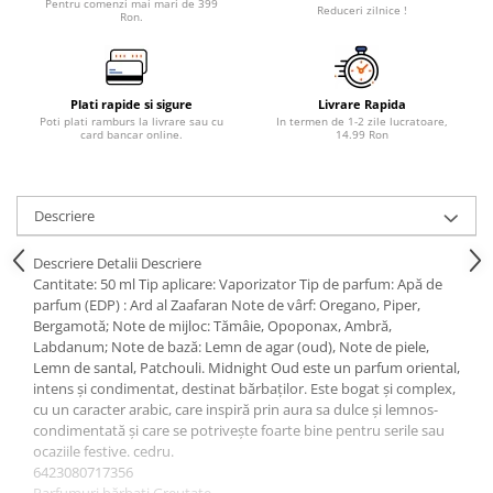
Pentru comenzi mai mari de 399
Reduceri zilnice !
Ron.
Plati rapide si sigure
Livrare Rapida
Poti plati ramburs la livrare sau cu
In termen de 1-2 zile lucratoare,
card bancar online.
14.99 Ron
Descriere
Descriere Detalii Descriere
Cantitate: 50 ml Tip aplicare: Vaporizator Tip de parfum: Apă de
parfum (EDP) : Ard al Zaafaran Note de vârf: Oregano, Piper,
Bergamotă; Note de mijloc: Tămâie, Opoponax, Ambră,
Labdanum; Note de bază: Lemn de agar (oud), Note de piele,
Lemn de santal, Patchouli. Midnight Oud este un parfum oriental,
intens și condimentat, destinat bărbaților. Este bogat și complex,
cu un caracter arabic, care inspiră prin aura sa dulce și lemnos-
condimentată și care se potrivește foarte bine pentru serile sau
ocaziile festive. cedru.
6423080717356