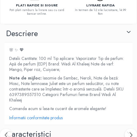
PLATI RAPIDE SI SIGURE
LIVRARE RAPIDA
Poti plati ramburs la livrare sau cu card
In termen de 1-2 zile lucratoare, 14.99
bancar online.
Ron
Descriere
🌸 ✨ 💖
Detalii Cantitate: 100 ml Tip aplicare: Vaporizator Tip de parfum:
Apă de parfum (EDP) Brand: Wadi Al Khaleej Note de varf:
Mango, Piper roz, Cuișoare;
Note de mijloc:
Iasomie de Sambac, Neroli, Note de bază:
Mosc, Note lemnoase. Juliet este un parfum seducător, cu note
contrastante care se împletesc într-o aromă senzuală. Detalii SKU
6397389557510 Categorii Parfumuri femei Brand Wadi Al
Khaleej
Comanda acum si lasa-te cucerit de aromele elegante!
Informatii conformitate produs
Caracteristici