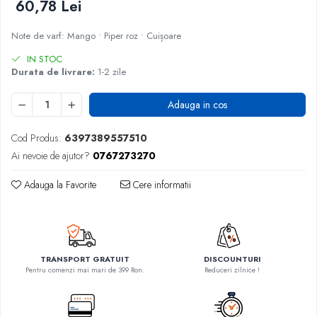
60,78 Lei
Note de varf: Mango • Piper roz • Cuișoare
IN STOC
Durata de livrare:
1-2 zile
Adauga in cos
Cod Produs:
6397389557510
Ai nevoie de ajutor?
0767273270
Adauga la Favorite
Cere informatii
TRANSPORT GRATUIT
DISCOUNTURI
Pentru comenzi mai mari de 399 Ron.
Reduceri zilnice !