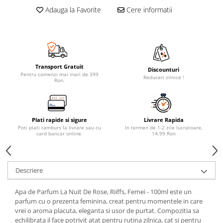
Adauga la Favorite
Cere informatii
Transport Gratuit
Discounturi
Pentru comenzi mai mari de 399
Reduceri zilnice !
Ron.
Plati rapide si sigure
Livrare Rapida
Poti plati ramburs la livrare sau cu
In termen de 1-2 zile lucratoare,
card bancar online.
14.99 Ron
Descriere
Apa de Parfum La Nuit De Rose, Riiffs, Femei - 100ml este un
parfum cu o prezenta feminina, creat pentru momentele in care
vrei o aroma placuta, eleganta si usor de purtat. Compozitia sa
echilibrata il face potrivit atat pentru rutina zilnica, cat si pentru