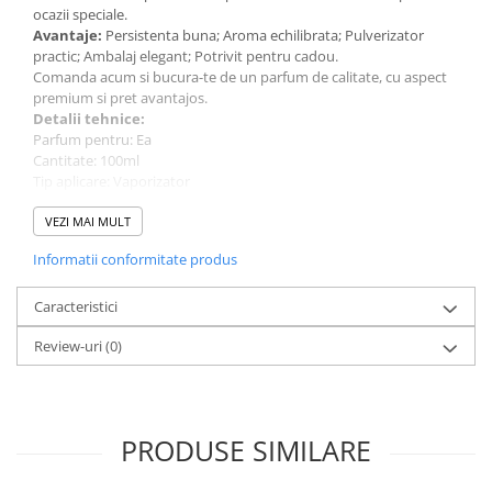
ocazii speciale.
Avantaje:
Persistenta buna; Aroma echilibrata; Pulverizator
practic; Ambalaj elegant; Potrivit pentru cadou.
Comanda acum si bucura-te de un parfum de calitate, cu aspect
premium si pret avantajos.
Detalii tehnice:
Parfum pentru: Ea
Cantitate: 100ml
Tip aplicare: Vaporizator
Tip de parfum: Apa de parfum (EDP)
Brand: Riiffs
VEZI MAI MULT
Informatii conformitate produs
Caracteristici
Review-uri
(0)
PRODUSE SIMILARE