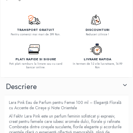
TRANSPORT GRATUIT
DISCOUNTURI
Pentru comenzi mai mari de 399 Ron.
Reduceri zilnice !
PLATI RAPIDE SI SIGURE
LIVRARE RAPIDA
Poti plati ramburs la livrare sau cu card
In termen de 1-2 zile lucratoare, 14.99
bancar online.
Ron
Descriere
Lara Pink Eau de Parfum pentru Femei 100 ml – Eleganță Florală
cu Accente de Cireșe și Note Orientale
Al Fakhr Lara Pink este un parfum feminin sofisticat și expresiv,
creat pentru femeile care iubesc aromele dulci, florale și rafinate.
Combinația dintre cireșele suculente, florile elegante și acordurile
orientale oferă o experiență olfactivă memorabilă, plină de