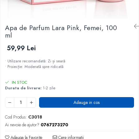
Apa de Parfum Lara Pink, Femei, 100
ml
59,99 Lei
• Utilizare recomandată: Zi și seară
• Proiecție: Moderată spre ridicată
IN STOC
Durata de livrare:
1-2 zile
Adauga in cos
Cod Produs:
C3018
Ai nevoie de ajutor?
0767273270
Adauga la Favorite
Cere informatii