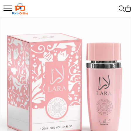
Parfum
Clone
Parfum Barbati
Parfum Femei
Parfum Unisex
Parfumuri Arabesti
Set Parfum