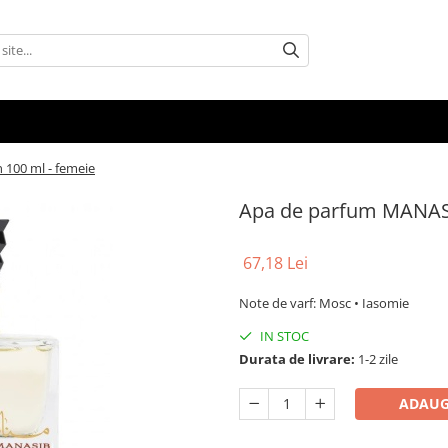
 100 ml - femeie
Apa de parfum MANASIB
67,18 Lei
Note de varf: Mosc • Iasomie
IN STOC
Durata de livrare:
1-2 zile
ADAUG