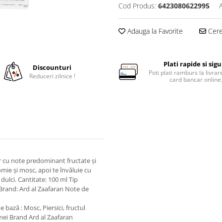
Cod Produs:
6423080622995
Adauga la Favorite
Cere 
Plati rapide si sig
Discounturi
Poti plati ramburs la livra
Reduceri zilnice !
card bancar online
r cu note predominant fructate și
mie și mosc, apoi te învăluie cu
 dulci. Cantitate: 100 ml Tip
 Brand: Ard al Zaafaran Note de
bază : Mosc, Piersici, fructul
mei Brand Ard al Zaafaran