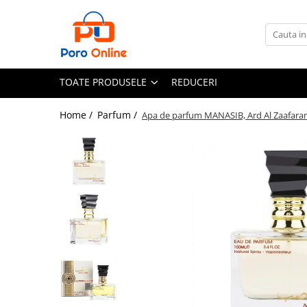
Toate Produsele
Al Absar
TOATE PRODUSELE
REDUCERI
Parfum
Clone
Home /
Parfum /
Apa de parfum MANASIB, Ard Al Zaafaran
Parfum Barbati
Parfum Femei
Parfum Unisex
Parfumuri Arabesti
Set Parfum
Parfum tip fiola