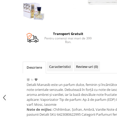
Transport Gratuit
Pentru comenzi mai mari de 399
Ron.
Caracteristici
Review-uri
(0)
Descriere
🌸 ✨ 💖
Detalii Manasib este un parfum dulce, feminin și încântăto
note orientale senzuale. Debutează în forță cu note de iaso
aroma ambrei și vaniliei, iar la bază dezvăluie note fructate
aplicare: Vaporizator Tip de parfum: Ap ă de parfum (EDP)
varf: Mosc, Iasomie
Note de mijloc:
Chihlimbar, Șofran, Ambră, Vanilie Note de 
pasiunii Detalii SKU 6423080622995 Categorii Parfumuri fe