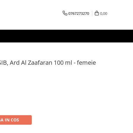
0767273270
0,00
, Ard Al Zaafaran 100 ml - femeie
A IN COS