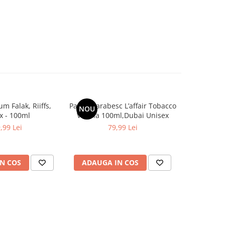
m Falak, Riiffs,
Parfum arabesc L’affair Tobacco
Parfum ar
NOU
-30%
x - 100ml
Vanilla 100ml,Dubai Unisex
Stu
,99 Lei
79,99 Lei
99,9
N COS
ADAUGA IN COS
ADAUG